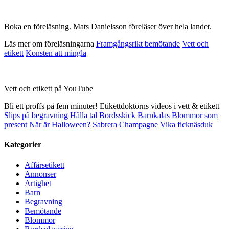
Boka en föreläsning. Mats Danielsson föreläser över hela landet.
Läs mer om föreläsningarna
Framgångsrikt bemötande
Vett och
etikett
Konsten att mingla
Vett och etikett på YouTube
Bli ett proffs på fem minuter! Etikettdoktorns videos i vett & etikett
Slips på begravning
Hålla tal
Bordsskick
Barnkalas
Blommor som
present
När är Halloween?
Sabrera Champagne
Vika ficknäsduk
Kategorier
Affärsetikett
Annonser
Artighet
Barn
Begravning
Bemötande
Blommor