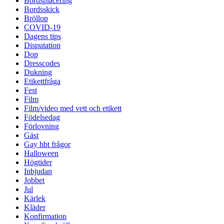
Bordsplacering
Bordsskick
Bröllop
COVID-19
Dagens tips
Disputation
Dop
Dresscodes
Dukning
Etikettfråga
Fest
Film
Film/video med vett och etikett
Födelsedag
Förlovning
Gäst
Gay hbt frågor
Halloween
Högtider
Inbjudan
Jobbet
Jul
Kärlek
Kläder
Konfirmation