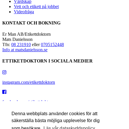
Värdskap
Vett och etikett på jobbet
Videofråga
KONTAKT OCH BOKNING
Er Man AB/Etikettdoktorn
Mats Danielsson
Tfn:
08 231910
eller
0705152448
Info at matsdanielsson.se
ETTIKETDOKTORN I SOCIALA MEDIER
instagram.com/etikettdoktorn
facebook.com/etikettdoktorn
Denna webbplats använder cookies för att
säkerställa bästa möjliga upplevelse för dig
youtube.com/etikettdoktorn
som besökare.
Läs vår dataskyddspolicy