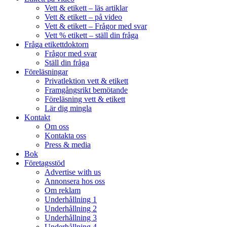
Vett & etikett – läs artiklar
Vett & etikett – på video
Vett & etikett – Frågor med svar
Vett % etikett – ställ din fråga
Fråga etikettdoktorn
Frågor med svar
Ställ din fråga
Föreläsningar
Privatlektion vett & etikett
Framgångsrikt bemötande
Föreläsning vett & etikett
Lär dig mingla
Kontakt
Om oss
Kontakta oss
Press & media
Bok
Företagsstöd
Advertise with us
Annonsera hos oss
Om reklam
Underhållning 1
Underhållning 2
Underhållning 3
Underhållning 4