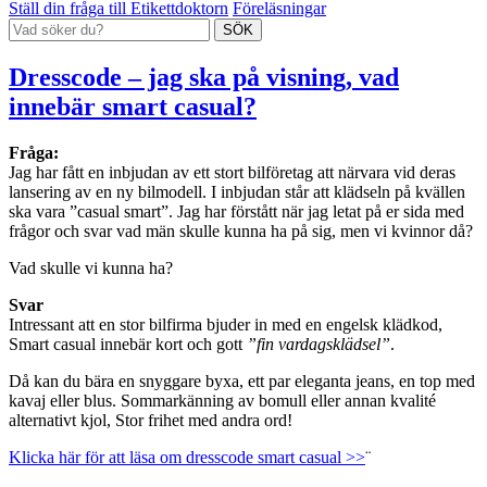
Ställ din fråga till Etikettdoktorn
Föreläsningar
Dresscode – jag ska på visning, vad
innebär smart casual?
Fråga:
Jag har fått en inbjudan av ett stort bilföretag att närvara vid deras
lansering av en ny bilmodell. I inbjudan står att klädseln på kvällen
ska vara ”casual smart”. Jag har förstått när jag letat på er sida med
frågor och svar vad män skulle kunna ha på sig, men vi kvinnor då?
Vad skulle vi kunna ha?
Svar
Intressant att en stor bilfirma bjuder in med en engelsk klädkod,
Smart casual innebär kort och gott
”fin vardagsklädsel”
.
Då kan du bära en snyggare byxa, ett par eleganta jeans, en top med
kavaj eller blus. Sommarkänning av bomull eller annan kvalité
alternativt kjol, Stor frihet med andra ord!
Klicka här för att läsa om dresscode smart casual >>
¨