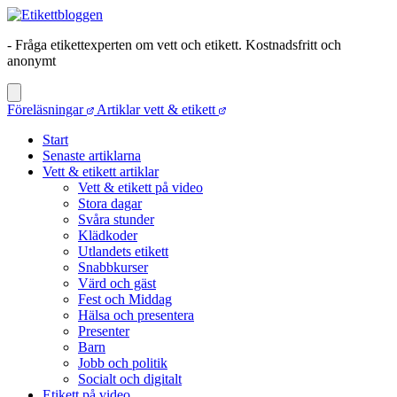
- Fråga etikettexperten om vett och etikett. Kostnadsfritt och
anonymt
Föreläsningar
Artiklar vett & etikett
Start
Senaste artiklarna
Vett & etikett artiklar
Vett & etikett på video
Stora dagar
Svåra stunder
Klädkoder
Utlandets etikett
Snabbkurser
Värd och gäst
Fest och Middag
Hälsa och presentera
Presenter
Barn
Jobb och politik
Socialt och digitalt
Etikett på video