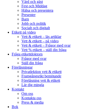
Värd och gäst
Fest och Middag
Hälsa och presentera
Presenter
Barn
Jobb och politik
Socialt och digitalt
Etikett på video
Vett & etikett – läs artiklar
Vett & etikett – på video
Vett & etikett – Frågor med svar
Vett % etikett – ställ din fråga
Fråga etikettdoktorn
Frågor med svar
Ställ din fråga
Föreläsningar
Privatlektion vett & etikett
Framgångsrikt bemötande
Föreläsning vett & etikett
Lär dig mingla
Kontakt
Om oss
Kontakta oss
Press & media
Bok