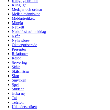
Kungliga bröllop
Kungligt
Medajer och ordnar
Mellan människor
Middagsetikett
Mingla
Netikett
Nobelfest och middag
Nyår
Nyhetsbrev
Okategoriserade
Presenter
Relationer
Resor
Servering
Skåla
Skilsmässa
Skor
Smycken
Spel
Student
tacka nej
Tal
Telefon
Utlandets etikett