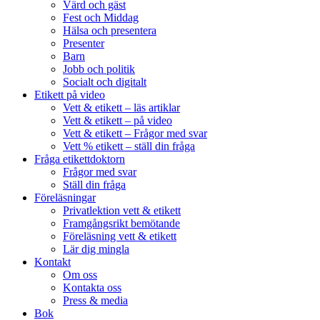
Värd och gäst
Fest och Middag
Hälsa och presentera
Presenter
Barn
Jobb och politik
Socialt och digitalt
Etikett på video
Vett & etikett – läs artiklar
Vett & etikett – på video
Vett & etikett – Frågor med svar
Vett % etikett – ställ din fråga
Fråga etikettdoktorn
Frågor med svar
Ställ din fråga
Föreläsningar
Privatlektion vett & etikett
Framgångsrikt bemötande
Föreläsning vett & etikett
Lär dig mingla
Kontakt
Om oss
Kontakta oss
Press & media
Bok