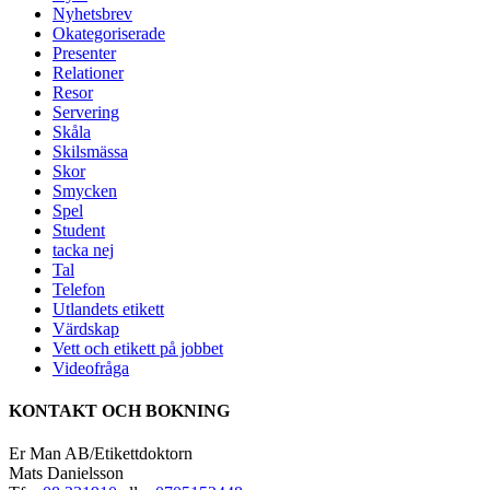
Nyhetsbrev
Okategoriserade
Presenter
Relationer
Resor
Servering
Skåla
Skilsmässa
Skor
Smycken
Spel
Student
tacka nej
Tal
Telefon
Utlandets etikett
Värdskap
Vett och etikett på jobbet
Videofråga
KONTAKT OCH BOKNING
Er Man AB/Etikettdoktorn
Mats Danielsson