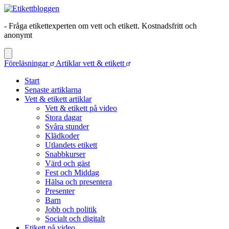
- Fråga etikettexperten om vett och etikett. Kostnadsfritt och
anonymt
Föreläsningar
Artiklar vett & etikett
Start
Senaste artiklarna
Vett & etikett artiklar
Vett & etikett på video
Stora dagar
Svåra stunder
Klädkoder
Utlandets etikett
Snabbkurser
Värd och gäst
Fest och Middag
Hälsa och presentera
Presenter
Barn
Jobb och politik
Socialt och digitalt
Etikett på video