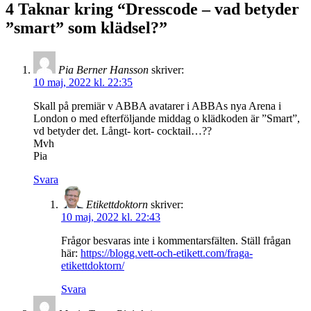
4 Taknar kring “
Dresscode – vad betyder
”smart” som klädsel?
”
Pia Berner Hansson
skriver:
10 maj, 2022 kl. 22:35
Skall på premiär v ABBA avatarer i ABBAs nya Arena i
London o med efterföljande middag o klädkoden är ”Smart”,
vd betyder det. Långt- kort- cocktail…??
Mvh
Pia
Svara
Etikettdoktorn
skriver:
10 maj, 2022 kl. 22:43
Frågor besvaras inte i kommentarsfälten. Ställ frågan
här:
https://blogg.vett-och-etikett.com/fraga-
etikettdoktorn/
Svara