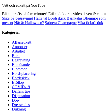
Vett och etikett på YouTube
Bli ett proffs på fem minuter! Etikettdoktorns videos i vett & etikett
Slips på begravning
Hålla tal
Bordsskick
Barnkalas
Blommor som
present
När är Halloween?
Sabrera Champagne
Vika ficknäsduk
Kategorier
Affärsetikett
Annonser
Artighet
Barn
Begravning
Bemötande
Blommor
Bordsplacering
Bordsskick
Bröllop
COVID-19
Dagens tips
Disputation
Dop
Dresscodes
Dukning