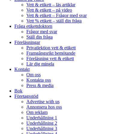
Vett & etikett – läs artiklar
Vett & etikett – på video
Vett & etikett – Frågor med svar
Vett % etikett – ställ din fråga
Fråga etikettdoktorn
Frågor med svar
Ställ din fråga
Föreläsningar
Privatlektion vett & etikett
Framgångsrikt bemötande
Föreläsning vett & etikett
Lär dig mingla
Kontakt
Om oss
Kontakta oss
Press & media
Bok
Företagsstöd
Advertise with us
Annonsera hos oss
Om reklam
Underhållning 1
Underhållning 2
Underhållning 3
Underhållning 4