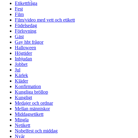
Etikettfråga
Fest
Film
Film/video med vett och etikett
Födelsedag
Förlovning
Gäst
Gay hbt frågor
Halloween
Högtider
Inbjudan
Jobbet
Jul
Kärlek
Kläder
Konfirmation
Kungliga bröllop
Kungligt
Medajer och ordnar
Mellan människor
Middagsetikett
Mingla
Netikett
Nobelfest och middag
Nyår