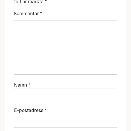
fält är märkta
*
Kommentar
*
Namn
*
E-postadress
*