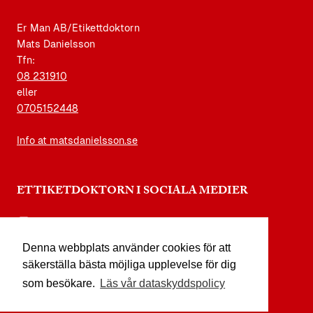
Er Man AB/Etikettdoktorn
Mats Danielsson
Tfn:
08 231910
eller
0705152448
Info at matsdanielsson.se
ETTIKETDOKTORN I SOCIALA MEDIER
instagram.com/etikettdoktorn
Denna webbplats använder cookies för att
facebook.com/etikettdoktorn
säkerställa bästa möjliga upplevelse för dig
youtube.com/etikettdoktorn
som besökare.
Läs vår dataskyddspolicy
x.com/etikettdoktorn