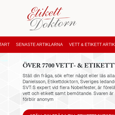
TART
SENASTE ARTIKLARNA
VETT & ETIKETT ARTI
ÖVER 7700 VETT- & ETIKETT
Ställ din fråga, sök efter något eller läs al
Danielsson, Etikettdoktorn, Sveriges ledande
SVT:S expert vid flera Nobelfester, är förel
vett och etikett samt bemötande. Svaren är
förblir anonym