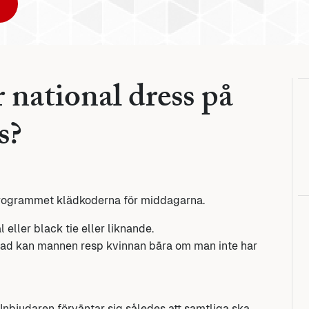
 national dress på
s?
 programmet klädkoderna för middagarna.
 eller black tie eller liknande.
Vad kan mannen resp kvinnan bära om man inte har
Inbjudaren förväntar sig således att samtliga ska