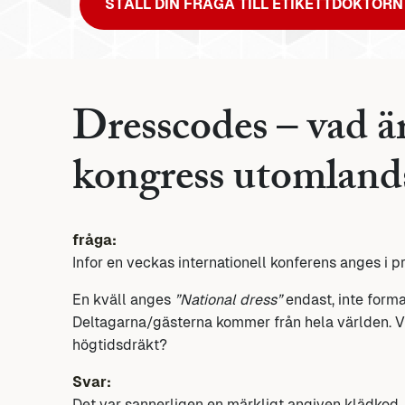
STÄLL DIN FRÅGA TILL ETIKETTDOKTORN
Dresscodes – vad är
kongress utomland
fråga:
Infor en veckas internationell konferens anges i
En kväll anges
”National dress”
endast, inte formal
Deltagarna/gästerna kommer från hela världen. 
högtidsdräkt?
Svar:
Det var sannerligen en märkligt angiven klädkod. 