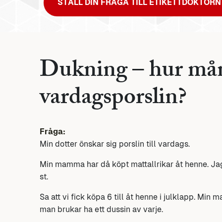
STÄLL DIN FRÅGA TILL ETIKETTDOKTORN
Dukning – hur många
vardagsporslin?
Fråga:
Min dotter önskar sig porslin till vardags.
Min mamma har då köpt mattallrikar åt henne. J
st.
Sa att vi fick köpa 6 till åt henne i julklapp. Mi
man brukar ha ett dussin av varje.