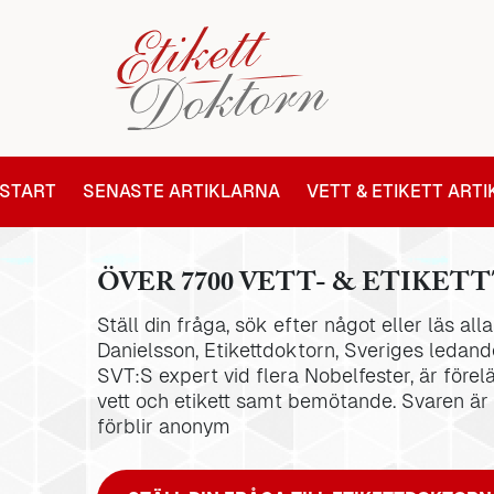
START
SENASTE ARTIKLARNA
VETT & ETIKETT ART
ÖVER 7700 VETT- & ETIKETT
Ställ din fråga, sök efter något eller läs al
Danielsson, Etikettdoktorn, Sveriges ledande
SVT:S expert vid flera Nobelfester, är förel
vett och etikett samt bemötande. Svaren är
förblir anonym