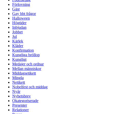
Förlovning
Gäst
Gay hbt frågor
Halloween
Högtider
Inbjudan
Jobbet
Jul
Kärlek
Kläder
Konfirmation
Kungliga bröllop
Kungligt
Medajer och ordnar
Mellan människor
Middagsetikett
Mingla
Netikett
Nobelfest och middag
Nyår
Nyhetsbrev
Okategoriserade
Presenter
Relationer