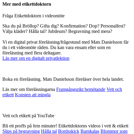
Mer med etikettdoktorn
Fråga Etikettdoktorn i videomöte
Ska du på Bröllop? Gifta dig? Konfirmation? Dop? Personalfest?
Välja kläder? Hålla tal? Jubileum? Begravning med mera?
Vi en digital privat föreläsning/frågestund med Mats Danielsson får
du i ett videomöte råden. Du kan vara ensam eller som en
föreläsning med flera deltagare.
Läs mer om en digitalt privatlektion
Boka en föreläsning. Mats Danielsson föreläser över hela landet.
Läs mer om föreläsningarna
Framgångsrikt bemötande
Vett och
etikett
Konsten att mingla
Vett och etikett på YouTube
Bli ett proffs på fem minuter! Etikettdoktorns videos i vett & etikett
Slips på begravning
Hålla tal
Bordsskick
Barnkalas
Blommor som