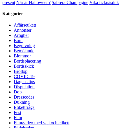
present
När är Halloween?
Sabrera Champagne
Vika ficknäsduk
Kategorier
Affärsetikett
Annonser
Artighet
Barn
Begravning
Bemötande
Blommor
Bordsplacering
Bordsskick
Bröllop
COVID-19
Dagens tips
Disputation
Dop
Dresscodes
Dukning
Etikettfråga
Fest
Film
Film/video med vett och etikett
Födelsedag