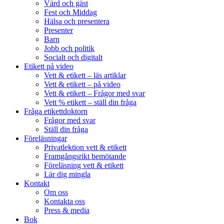
Värd och gäst
Fest och Middag
Hälsa och presentera
Presenter
Barn
Jobb och politik
Socialt och digitalt
Etikett på video
Vett & etikett – läs artiklar
Vett & etikett – på video
Vett & etikett – Frågor med svar
Vett % etikett – ställ din fråga
Fråga etikettdoktorn
Frågor med svar
Ställ din fråga
Föreläsningar
Privatlektion vett & etikett
Framgångsrikt bemötande
Föreläsning vett & etikett
Lär dig mingla
Kontakt
Om oss
Kontakta oss
Press & media
Bok