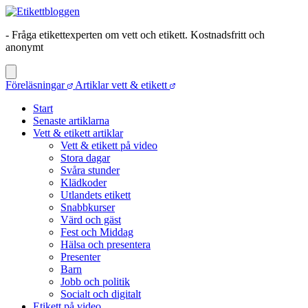
- Fråga etikettexperten om vett och etikett. Kostnadsfritt och
anonymt
Föreläsningar
Artiklar vett & etikett
Start
Senaste artiklarna
Vett & etikett artiklar
Vett & etikett på video
Stora dagar
Svåra stunder
Klädkoder
Utlandets etikett
Snabbkurser
Värd och gäst
Fest och Middag
Hälsa och presentera
Presenter
Barn
Jobb och politik
Socialt och digitalt
Etikett på video