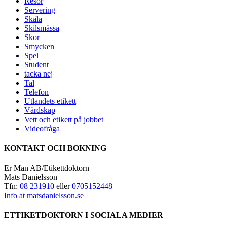
Resor
Servering
Skåla
Skilsmässa
Skor
Smycken
Spel
Student
tacka nej
Tal
Telefon
Utlandets etikett
Värdskap
Vett och etikett på jobbet
Videofråga
KONTAKT OCH BOKNING
Er Man AB/Etikettdoktorn
Mats Danielsson
Tfn:
08 231910
eller
0705152448
Info at matsdanielsson.se
ETTIKETDOKTORN I SOCIALA MEDIER