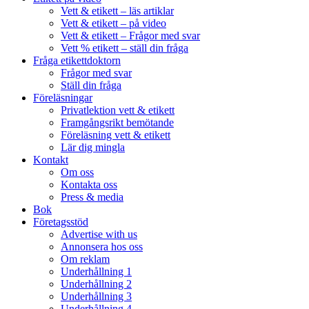
Vett & etikett – läs artiklar
Vett & etikett – på video
Vett & etikett – Frågor med svar
Vett % etikett – ställ din fråga
Fråga etikettdoktorn
Frågor med svar
Ställ din fråga
Föreläsningar
Privatlektion vett & etikett
Framgångsrikt bemötande
Föreläsning vett & etikett
Lär dig mingla
Kontakt
Om oss
Kontakta oss
Press & media
Bok
Företagsstöd
Advertise with us
Annonsera hos oss
Om reklam
Underhållning 1
Underhållning 2
Underhållning 3
Underhållning 4