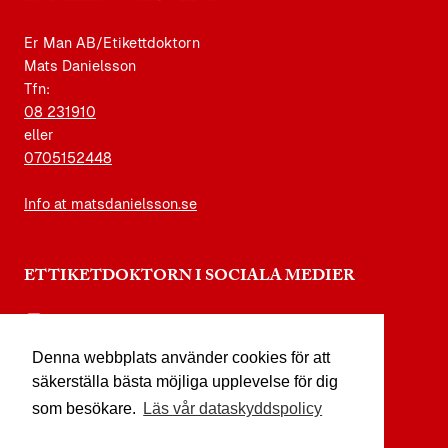
Er Man AB/Etikettdoktorn
Mats Danielsson
Tfn:
08 231910
eller
0705152448
Info at matsdanielsson.se
ETTIKETDOKTORN I SOCIALA MEDIER
instagram.com/etikettdoktorn
Denna webbplats använder cookies för att
facebook.com/etikettdoktorn
säkerställa bästa möjliga upplevelse för dig
youtube.com/etikettdoktorn
som besökare.
Läs vår dataskyddspolicy
x.com/etikettdoktorn