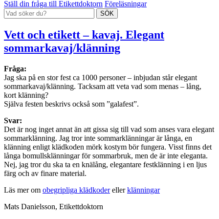
Ställ din fråga till Etikettdoktorn
Föreläsningar
Vett och etikett – kavaj. Elegant
sommarkavaj/klänning
Fråga:
Jag ska på en stor fest ca 1000 personer – inbjudan står elegant
sommarkavaj/klänning. Tacksam att veta vad som menas – lång,
kort klänning?
Själva festen beskrivs också som ”galafest”.
Svar:
Det är nog inget annat än att gissa sig till vad som anses vara elegant
sommarklänning. Jag tror inte sommarklänningar är långa, en
klänning enligt klädkoden mörk kostym bör fungera. Visst finns det
långa bomullsklänningar för sommarbruk, men de är inte eleganta.
Nej, jag tror du ska ta en knälång, elegantare festklänning i en ljus
färg och av finare material.
Läs mer om
obegripliga klädkoder
eller
klänningar
Mats Danielsson, Etikettdoktorn