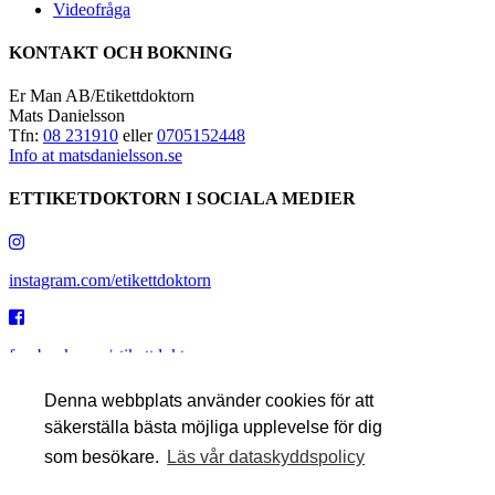
Videofråga
KONTAKT OCH BOKNING
Er Man AB/Etikettdoktorn
Mats Danielsson
Tfn:
08 231910
eller
0705152448
Info at matsdanielsson.se
ETTIKETDOKTORN I SOCIALA MEDIER
instagram.com/etikettdoktorn
facebook.com/etikettdoktorn
Denna webbplats använder cookies för att
säkerställa bästa möjliga upplevelse för dig
youtube.com/etikettdoktorn
som besökare.
Läs vår dataskyddspolicy