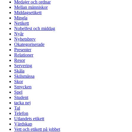
Medajer och ordnar
Mellan människor
Middagsetikett
Mingla
Netikett
Nobelfest och middag
Nyår
Nyhetsbrev
Okategoriserade
Presenter
Relationer
Resor
Servering
Skåla
Skilsmässa
Skor
Smycken
Spel
Student
tacka nej
Tal
Telefon
Utlandets etikett
Värdskap
Vett och etikett på jobbet