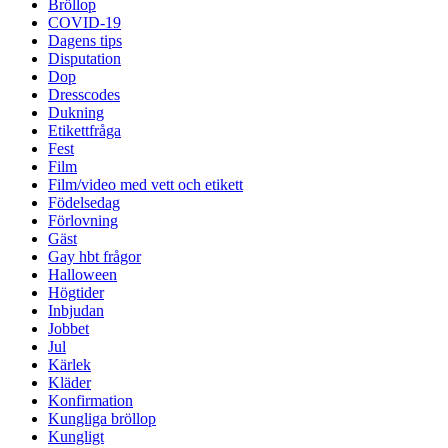
Bröllop
COVID-19
Dagens tips
Disputation
Dop
Dresscodes
Dukning
Etikettfråga
Fest
Film
Film/video med vett och etikett
Födelsedag
Förlovning
Gäst
Gay hbt frågor
Halloween
Högtider
Inbjudan
Jobbet
Jul
Kärlek
Kläder
Konfirmation
Kungliga bröllop
Kungligt