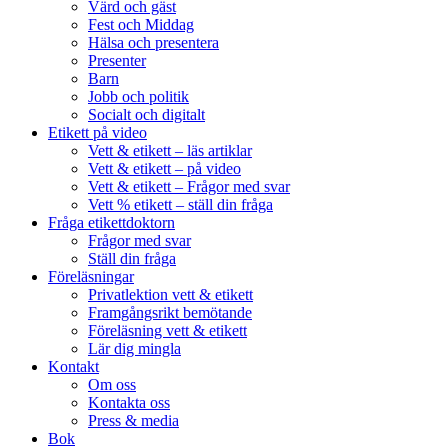
Värd och gäst
Fest och Middag
Hälsa och presentera
Presenter
Barn
Jobb och politik
Socialt och digitalt
Etikett på video
Vett & etikett – läs artiklar
Vett & etikett – på video
Vett & etikett – Frågor med svar
Vett % etikett – ställ din fråga
Fråga etikettdoktorn
Frågor med svar
Ställ din fråga
Föreläsningar
Privatlektion vett & etikett
Framgångsrikt bemötande
Föreläsning vett & etikett
Lär dig mingla
Kontakt
Om oss
Kontakta oss
Press & media
Bok