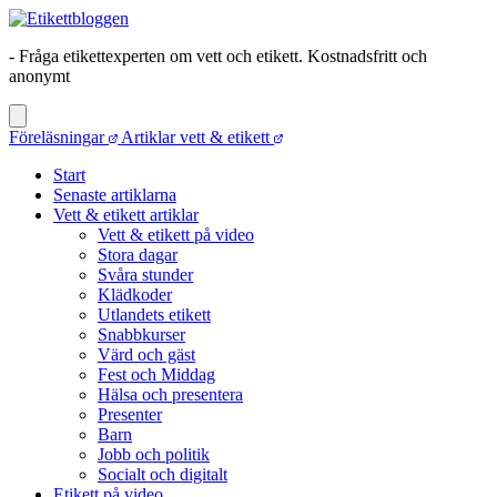
- Fråga etikettexperten om vett och etikett. Kostnadsfritt och
anonymt
Föreläsningar
Artiklar vett & etikett
Start
Senaste artiklarna
Vett & etikett artiklar
Vett & etikett på video
Stora dagar
Svåra stunder
Klädkoder
Utlandets etikett
Snabbkurser
Värd och gäst
Fest och Middag
Hälsa och presentera
Presenter
Barn
Jobb och politik
Socialt och digitalt
Etikett på video