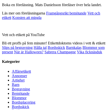
Boka en föreläsning. Mats Danielsson föreläser över hela landet.
Läs mer om föreläsningarna
Framgångsrikt bemötande
Vett och
etikett
Konsten att mingla
Vett och etikett på YouTube
Bli ett proffs på fem minuter! Etikettdoktorns videos i vett & etikett
Slips på begravning
Hålla tal
Bordsskick
Barnkalas
Blommor som
present
När är Halloween?
Sabrera Champagne
Vika ficknäsduk
Kategorier
Affärsetikett
Annonser
Artighet
Barn
Begravning
Bemötande
Blommor
Bordsplacering
Bordsskick