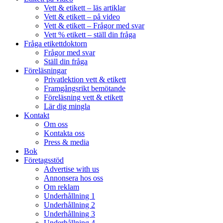
Vett & etikett – läs artiklar
Vett & etikett – på video
Vett & etikett – Frågor med svar
Vett % etikett – ställ din fråga
Fråga etikettdoktorn
Frågor med svar
Ställ din fråga
Föreläsningar
Privatlektion vett & etikett
Framgångsrikt bemötande
Föreläsning vett & etikett
Lär dig mingla
Kontakt
Om oss
Kontakta oss
Press & media
Bok
Företagsstöd
Advertise with us
Annonsera hos oss
Om reklam
Underhållning 1
Underhållning 2
Underhållning 3
Underhållning 4