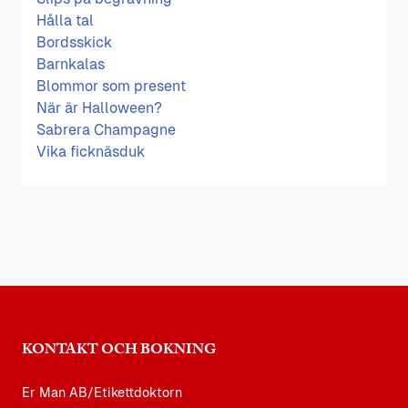
Hålla tal
Bordsskick
Barnkalas
Blommor som present
När är Halloween?
Sabrera Champagne
Vika ficknäsduk
KONTAKT OCH BOKNING
Er Man AB/Etikettdoktorn