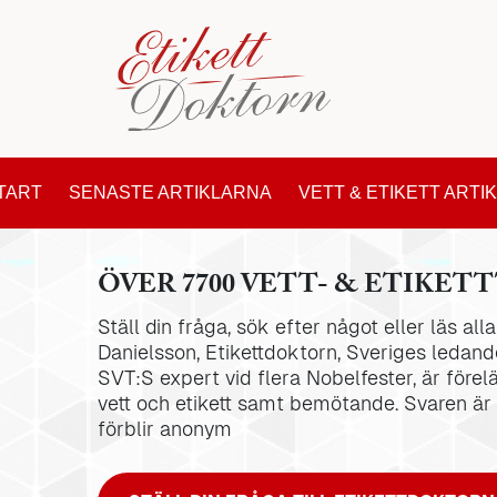
TART
SENASTE ARTIKLARNA
VETT & ETIKETT ARTI
ÖVER 7700 VETT- & ETIKETT
Ställ din fråga, sök efter något eller läs al
Danielsson, Etikettdoktorn, Sveriges ledande
SVT:S expert vid flera Nobelfester, är förel
vett och etikett samt bemötande. Svaren är
förblir anonym