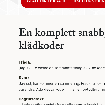
STÄLL DIN FRÅGA TILL ETIKETTDOKTORN
En komplett snabbgu
klädkoder
Fråga:
Jag skulle önska en sammanfattning av klädkoder
Svar:
Javisst, här kommer en summering. Frack, smoking
varandra. Alla dessa koder finns i en betydligt m
Högtidsdräkt
Högtidsdräkt innebär frack eller stor mässdräkt.