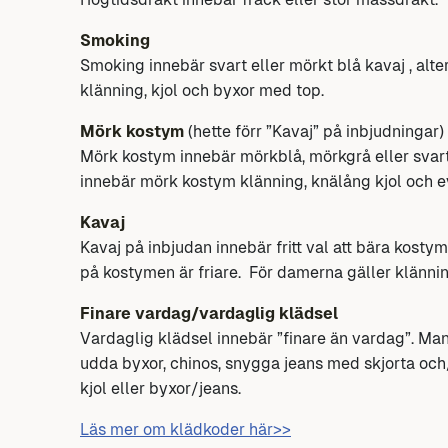
Smoking
Smoking innebär svart eller mörkt blå kavaj , alt
klänning, kjol och byxor med top.
Mörk kostym
(hette förr ”Kavaj” på inbjudningar)
Mörk kostym innebär mörkblå, mörkgrå eller svart
innebär mörk kostym klänning, knälång kjol och e
Kavaj
Kavaj på inbjudan innebär fritt val att bära kosty
på kostymen är friare. För damerna gäller klänning
Finare vardag/vardaglig klädsel
Vardaglig klädsel innebär ”finare än vardag”. Man 
udda byxor, chinos, snygga jeans med skjorta och
kjol eller byxor/jeans.
Läs mer om klädkoder här>>