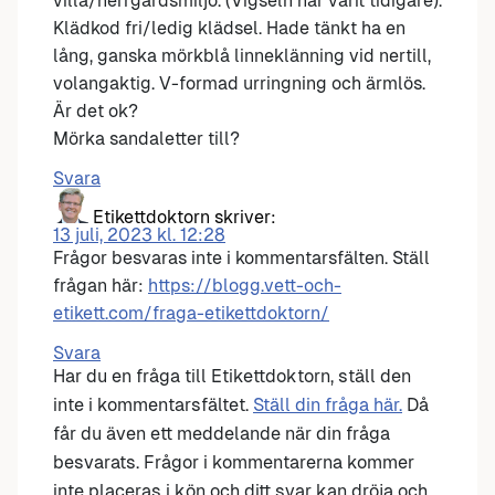
villa/herrgårdsmiljö. (Vigseln har varit tidigare).
Klädkod fri/ledig klädsel. Hade tänkt ha en
lång, ganska mörkblå linneklänning vid nertill,
volangaktig. V-formad urringning och ärmlös.
Är det ok?
Mörka sandaletter till?
Svara
Etikettdoktorn
skriver:
13 juli, 2023 kl. 12:28
Frågor besvaras inte i kommentarsfälten. Ställ
frågan här:
https://blogg.vett-och-
etikett.com/fraga-etikettdoktorn/
Svara
Har du en fråga till Etikettdoktorn, ställ den
inte i kommentarsfältet.
Ställ din fråga här.
Då
får du även ett meddelande när din fråga
besvarats. Frågor i kommentarerna kommer
inte placeras i kön och ditt svar kan dröja och