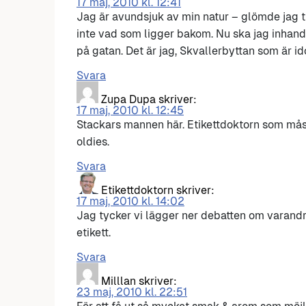
17 maj, 2010 kl. 12:41
Jag är avundsjuk av min natur – glömde jag til
inte vad som ligger bakom. Nu ska jag inhand
på gatan. Det är jag, Skvallerbyttan som är ido
Svara
Zupa Dupa
skriver:
17 maj, 2010 kl. 12:45
Stackars mannen här. Etikettdoktorn som mås
oldies.
Svara
Etikettdoktorn
skriver:
17 maj, 2010 kl. 14:02
Jag tycker vi lägger ner debatten om varandra
etikett.
Svara
Milllan
skriver:
23 maj, 2010 kl. 22:51