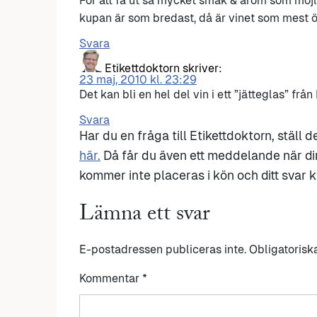
För att få ut så mycket smak & arom som möjlig
kupan är som bredast, då är vinet som mest ö
Svara
Etikettdoktorn
skriver:
23 maj, 2010 kl. 23:29
Det kan bli en hel del vin i ett ”jätteglas” från
Svara
Har du en fråga till Etikettdoktorn, ställ 
här.
Då får du även ett meddelande när di
kommer inte placeras i kön och ditt svar ka
Lämna ett svar
E-postadressen publiceras inte.
Obligatorisk
Kommentar
*