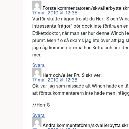
Första kommentatören/skvallerbytta
skr
17 maj, 2010 kl. 12:35
Varför skulle någon tro att du Herr S och Win
intressanta frågor” bör dock inte förära en e
Etikettdoktor, när man ser hur denne Winch leve
plumt. Men f ö så skäms jag lite över att jag s
jag såg kommentarerna hos Kettu och hur denn
mer.
Svara
Herr och/eller Fru S
skriver:
17 maj, 2010 kl. 12:38
Ok, var jag som missade att Winch hade en län
att första kommentarern inte hade men inlägget
//Herr S
Svara
Andra kommentatören/skvallerbytta
skr