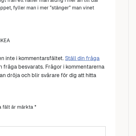
t från ett häller man aldrig i mer än till där
ppet, fyller man i mer ”stänger” man vinet
 IKEA
den inte i kommentarsfältet.
Ställ din fråga
n fråga besvarats. Frågor i kommentarerna
n dröja och blir svårare för dig att hitta
a fält är märkta
*