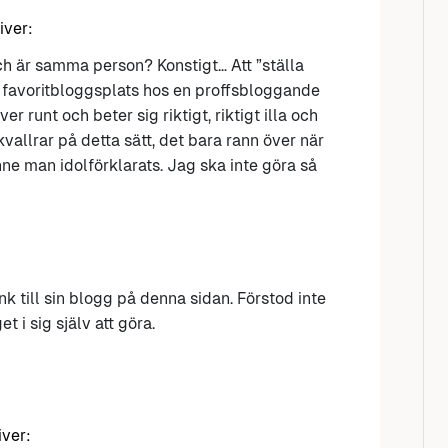
iver:
ch är samma person? Konstigt… Att ”ställa
n favoritbloggsplats hos en proffsbloggande
r runt och beter sig riktigt, riktigt illa och
kvallrar på detta sätt, det bara rann över när
e man idolförklarats. Jag ska inte göra så
k till sin blogg på denna sidan. Förstod inte
 i sig själv att göra.
iver: