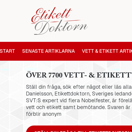
START
SENASTE ARTIKLARNA
VETT & ETIKETT ART
ÖVER 7700 VETT- & ETIKETT
Ställ din fråga, sök efter något eller läs al
Danielsson, Etikettdoktorn, Sveriges ledande
SVT:S expert vid flera Nobelfester, är förel
vett och etikett samt bemötande. Svaren är
förblir anonym