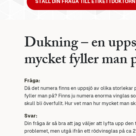
STÄLL DIN FRÅGA TILL ETIKETTDOKTORN
Dukning – en uppsj
mycket fyller man 
Fråga:
Då det numera finns en uppsjö av olika storlekar 
fyller man på? Finns ju numera enorma vinglas som
skull bli överfullt. Hur vet man hur mycket man sk
Svar:
Din fråga är så bra att jag väljer att lyfta upp de
problemet, men utgå ifrån ett rödvinsglas på ca 2