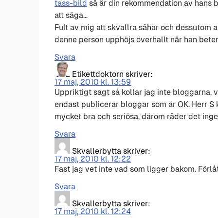
tass-bild
så är din rekommendation av hans bl
att säga…
Fult av mig att skvallra såhär och dessutom a
denne person upphöjs överhallt när han beter 
Svara
Etikettdoktorn
skriver:
17 maj, 2010 kl. 13:59
Uppriktigt sagt så kollar jag inte bloggarna, va
endast publicerar bloggar som är OK. Herr S 
mycket bra och seriösa, därom råder det ingen
Svara
Skvallerbytta
skriver:
17 maj, 2010 kl. 12:22
Fast jag vet inte vad som ligger bakom. Förlåt a
Svara
Skvallerbytta
skriver:
17 maj, 2010 kl. 12:24