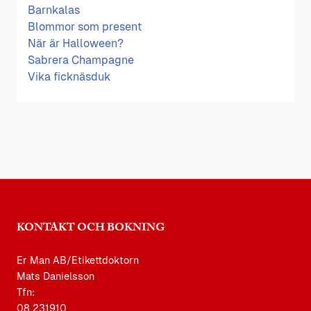
Barnkalas
Blommor som present
När är Halloween?
Sabrera Champagne
Vika ficknäsduk
KONTAKT OCH BOKNING
Er Man AB/Etikettdoktorn
Mats Danielsson
Tfn:
08 231910