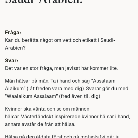
Saudi-Arabien?
Fråga:
Kan du berätta något om vett och etikett i Saudi-
Arabien?
Svar:
Det var en stor fråga, men javisst här kommer lite.
Män hälsar på män. Ta i hand och säg ”Assalaam
Alaikum” (låt freden vara med dig). Svarar gör du med
”Waalaikum Assalaam” (fred även till dig)
Kvinnor ska vänta och se om männen
hälsar. Västerländskt inspirerade kvinnor hälsar i hand,
annars avstår de från att hälsa.
Hälsa på den äldsta först och gå motsols (vi går ju