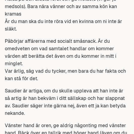
medsols). Bara nära vänner och av samma kön kan
kramas
Är du man ska du inte röra vid en kvinna om ni inte är
släkt.
Påbörjar affärerna med socialt småsnack. Är du
omedveten om vad samtalet handlar om kommer
värden att berätta det även om du kommer in mitt i
minglet.
Var ärlig, säg vad du tycker, men bara du har fakta och
kan stå för det.
Saudier är artiga, om du skulle uppleva att han inte är
så artig är han bekväm i ditt sällskap och har slappnat
av. Saudier säger inte gärna nej, även ett ja kan betyda
nekande.
Vänster hand är oren, ge aldrig någonting med vänster
hand. Räck över en tallrik med höger hand (även om du