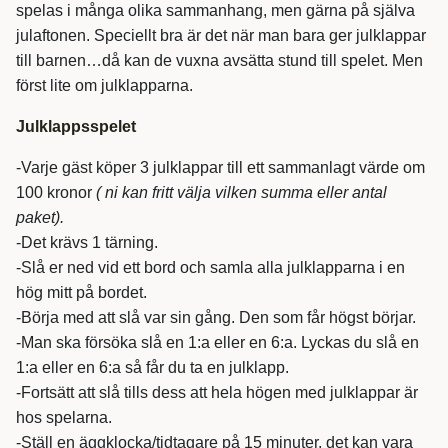
spelas i många olika sammanhang, men gärna på själva
julaftonen. Speciellt bra är det när man bara ger julklappar
till barnen…då kan de vuxna avsätta stund till spelet. Men
först lite om julklapparna.
Julklappsspelet
-Varje gäst köper 3 julklappar till ett sammanlagt värde om
100 kronor
( ni kan fritt välja vilken summa eller antal
paket).
-Det krävs 1 tärning.
-Slå er ned vid ett bord och samla alla julklapparna i en
hög mitt på bordet.
-Börja med att slå var sin gång. Den som får högst börjar.
-Man ska försöka slå en 1:a eller en 6:a. Lyckas du slå en
1:a eller en 6:a så får du ta en julklapp.
-Fortsätt att slå tills dess att hela högen med julklappar är
hos spelarna.
-Ställ en äggklocka/tidtagare på 15 minuter, det kan vara