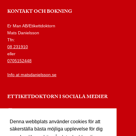
KONTAKT OCH BOKNING
Er Man AB/Etikettdoktorn
Mats Danielsson
Tfn:
08 231910
eller
0705152448
Info at matsdanielsson.se
ETTIKETDOKTORN I SOCIALA MEDIER
instagram.com/etikettdoktorn
Denna webbplats använder cookies för att
facebook.com/etikettdoktorn
säkerställa bästa möjliga upplevelse för dig
youtube.com/etikettdoktorn