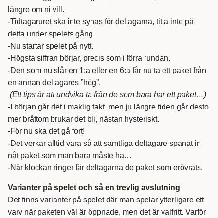
längre om ni vill.
-Tidtagaruret ska inte synas för deltagarna, titta inte på
detta under spelets gång.
-Nu startar spelet på nytt.
-Högsta siffran börjar, precis som i förra rundan.
-Den som nu slår en 1:a eller en 6:a får nu ta ett paket från
en annan deltagares ”hög”.
(Ett tips är att undvika ta från de som bara har ett paket…)
-I början går det i maklig takt, men ju längre tiden går desto
mer bråttom brukar det bli, nästan hysteriskt.
-För nu ska det gå fort!
-Det verkar alltid vara så att samtliga deltagare spanat in
nåt paket som man bara måste ha…
-När klockan ringer får deltagarna de paket som erövrats.
Varianter på spelet och så en trevlig avslutning
Det finns varianter på spelet där man spelar ytterligare ett
varv när paketen väl är öppnade, men det är valfritt. Varför