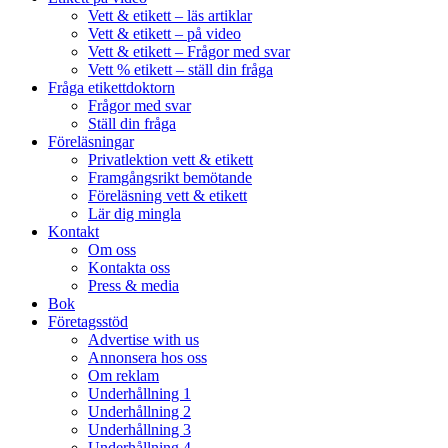
Vett & etikett – läs artiklar
Vett & etikett – på video
Vett & etikett – Frågor med svar
Vett % etikett – ställ din fråga
Fråga etikettdoktorn
Frågor med svar
Ställ din fråga
Föreläsningar
Privatlektion vett & etikett
Framgångsrikt bemötande
Föreläsning vett & etikett
Lär dig mingla
Kontakt
Om oss
Kontakta oss
Press & media
Bok
Företagsstöd
Advertise with us
Annonsera hos oss
Om reklam
Underhållning 1
Underhållning 2
Underhållning 3
Underhållning 4