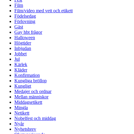
Film
Film/video med vett och etikett
Födelsedag
Förlovning
Gäst
Gay hbt frågor
Halloween
Högtider
Inbjudan
Jobbet
Jul
Kärlek
Kläder
Konfirmation
Kungliga bröllop
Kungligt
Medajer och ordnar
Mellan människor
Middagsetikett
Mingla
Netikett
Nobelfest och middag
Nyår
Nyhetsbrev