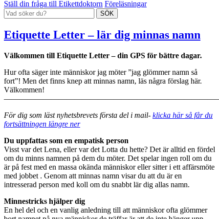
Ställ din fråga till Etikettdoktorn
Föreläsningar
Etiquette Letter – lär dig minnas namn
Välkommen till Etiquette Letter – din GPS för bättre dagar.
Hur ofta säger inte människor jag möter ”jag glömmer namn så
fort”! Men det finns knep att minnas namn, läs några förslag här.
Välkommen!
———————————————————————————
För dig som läst nyhetsbrevets första del i mail-
klicka här så får du
fortsättningen längre ner
Du uppfattas som en empatisk person
Visst var det Lena, eller var det Lotta du hette? Det är alltid en fördel
om du minns namnen på dem du möter. Det spelar ingen roll om du
är på fest med en massa okända människor eller sitter i ett affärsmöte
med jobbet . Genom att minnas namn visar du att du är en
intresserad person med koll om du snabbt lär dig allas namn.
Minnestricks hjälper dig
En hel del och en vanlig anledning till att människor ofta glömmer
bort namnet på nya människor de träffar är att de inte hänger upp