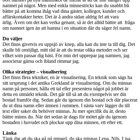
namnet på något. Men med enkla minnestricks kan du snabbt bli
bättre på att komma ihåg vad dina gäster, kollegor, kunder och
affärskontakter heter. Det är å andra sidan aldrig fel att vara
ärlig. Även om det kan verka genant, så är det alltid bättre att fråga
om namnet igen än att hamna i en situation där du säger fel namn.
Du väljer
Det finns givetvis en uppsjö av knep, alla kan du inte ta till dig. Det
skulle bli omöjligt, mitt råd är att du testar olika metoder och ser
vilket som passar dig bäst. För min del upprepar jag namnen, jag
associerar gärna och ibland rimmar jag.
Olika strategier – visualisering
Det finns flera tekniker, en är visualisering. En teknik som sägs ha
sitt ursprung i det antika Grekland är visualisering. Om du minnas
namn på personer, hålla ett tal eller presentera något på jobbet är
detta en utmärkt teknik. Det går till så att du exempelvis ser din
bostad framför dig. Sedan går du igenom din bostad och där placerar
du ut dina namn eller ämnen i rummen. I nästa varv lägger du till
text eller saker du behöver minnas. Ju mer specifik du är, desto
bättre minns du. När det sedan är dags för mötet går du igenom
bostaden i huvudet och plockar upp dina minnen, ett efter ett.
Länka
Tänk dig att du ska gå på mingel, du ska minnas Lena, Nils, Lisa