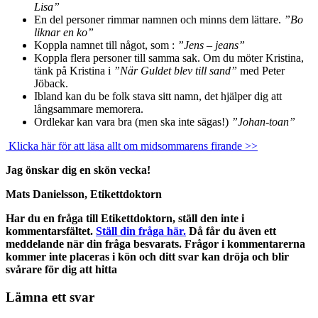
Lisa”
En del personer rimmar namnen och minns dem lättare.
”Bo
liknar en ko”
Koppla namnet till något, som :
”Jens – jeans”
Koppla flera personer till samma sak. Om du möter Kristina,
tänk på Kristina i
”När Guldet blev till sand”
med Peter
Jöback.
Ibland kan du be folk stava sitt namn, det hjälper dig att
långsammare memorera.
Ordlekar kan vara bra (men ska inte sägas!)
”Johan-toan”
Klicka här för att läsa allt om midsommarens firande >>
Jag önskar dig en skön vecka!
Mats Danielsson, Etikettdoktorn
Har du en fråga till Etikettdoktorn, ställ den inte i
kommentarsfältet.
Ställ din fråga här.
Då får du även ett
meddelande när din fråga besvarats. Frågor i kommentarerna
kommer inte placeras i kön och ditt svar kan dröja och blir
svårare för dig att hitta
Lämna ett svar