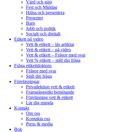
Värd och gäst
Fest och Middag
Hälsa och presentera
Presenter
Barn
Jobb och politik
Socialt och digitalt
Etikett på video
Vett & etikett – läs artiklar
Vett & etikett – på video
Vett & etikett – Frågor med svar
Vett % etikett – ställ din fråga
Fråga etikettdoktorn
Frågor med svar
Ställ din fråga
Föreläsningar
Privatlektion vett & etikett
Framgångsrikt bemötande
Föreläsning vett & etikett
Lär dig mingla
Kontakt
Om oss
Kontakta oss
Press & media
Bok