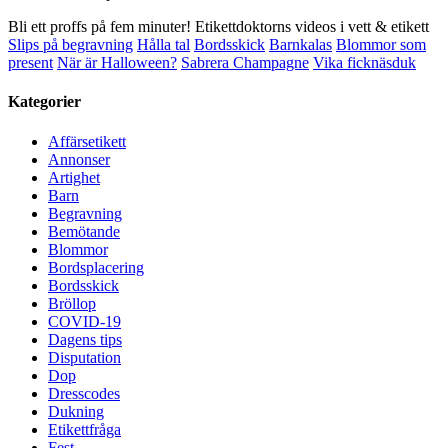
Bli ett proffs på fem minuter! Etikettdoktorns videos i vett & etikett
Slips på begravning
Hålla tal
Bordsskick
Barnkalas
Blommor som
present
När är Halloween?
Sabrera Champagne
Vika ficknäsduk
Kategorier
Affärsetikett
Annonser
Artighet
Barn
Begravning
Bemötande
Blommor
Bordsplacering
Bordsskick
Bröllop
COVID-19
Dagens tips
Disputation
Dop
Dresscodes
Dukning
Etikettfråga
Fest