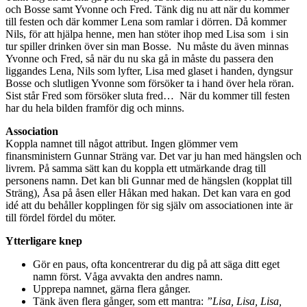
och Bosse samt Yvonne och Fred. Tänk dig nu att när du kommer
till festen och där kommer Lena som ramlar i dörren. Då kommer
Nils, för att hjälpa henne, men han stöter ihop med Lisa som i sin
tur spiller drinken över sin man Bosse. Nu måste du även minnas
Yvonne och Fred, så när du nu ska gå in måste du passera den
liggandes Lena, Nils som lyfter, Lisa med glaset i handen, dyngsur
Bosse och slutligen Yvonne som försöker ta i hand över hela röran.
Sist står Fred som försöker sluta fred… När du kommer till festen
har du hela bilden framför dig och minns.
Association
Koppla namnet till något attribut. Ingen glömmer vem
finansministern Gunnar Sträng var. Det var ju han med hängslen och
livrem. På samma sätt kan du koppla ett utmärkande drag till
personens namn. Det kan bli Gunnar med de hängslen (kopplat till
Sträng), Åsa på åsen eller Håkan med hakan. Det kan vara en god
idé att du behåller kopplingen för sig själv om associationen inte är
till fördel fördel du möter.
Ytterligare knep
Gör en paus, ofta koncentrerar du dig på att säga ditt eget
namn först. Våga avvakta den andres namn.
Upprepa namnet, gärna flera gånger.
Tänk även flera gånger, som ett mantra:
”Lisa, Lisa, Lisa,