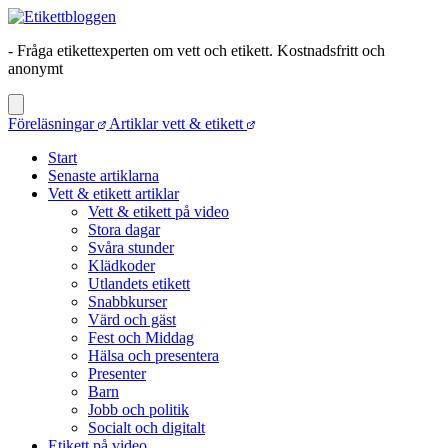
- Fråga etikettexperten om vett och etikett. Kostnadsfritt och
anonymt
Föreläsningar
Artiklar vett & etikett
Start
Senaste artiklarna
Vett & etikett artiklar
Vett & etikett på video
Stora dagar
Svåra stunder
Klädkoder
Utlandets etikett
Snabbkurser
Värd och gäst
Fest och Middag
Hälsa och presentera
Presenter
Barn
Jobb och politik
Socialt och digitalt
Etikett på video