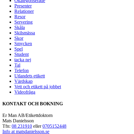
Okategoriserade
Presenter
Relationer
Resor
Servering
Skåla
Skilsmässa
Skor
Smycken
Spel
Student
tacka nej
Tal
Telefon
Utlandets etikett
Värdskap
Vett och etikett på jobbet
Videofråga
KONTAKT OCH BOKNING
Er Man AB/Etikettdoktorn
Mats Danielsson
Tfn:
08 231910
eller
0705152448
Info at matsdanielsson.se