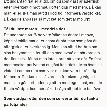
Ett undantag gäller alltid, om du som gäst är allergisk
eller överkänlig mot mat, dofter, djur med mera. Då kan
man, eller ska man alltid i god tid informera värdfolket.
Då kan de anpassa så mycket som det är möjligt.
Tål du inte maten – meddela det
Ett undantag att få be värdfolket att ändra i menyn,
köpa särskild mat eller annat är när man som gäst är
allergisk eller överkänslig. Man kan alltid berätta om
sina bekymmer, eller till och med avstå att närvara om
det finns risk för att man inte klarar att vara där. En fest
med mycket parfym på en gäst kan räcka. Men även att
vistas i samma rum som viss mat kan vara tillräckligt
för andra. Det kan också vara en framkomlig väg att
man som gäst erbjuder sig att ta med egen mat, men de
flesta värdpar kommer säkert säga att det inte behövs.
Som värdpar eller den som serverar bör du tänka
på följande: