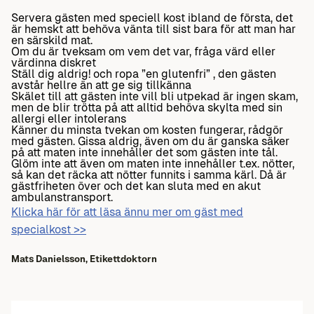
Servera gästen med speciell kost ibland de första, det
är hemskt att behöva vänta till sist bara för att man har
en särskild mat.
Om du är tveksam om vem det var, fråga värd eller
värdinna diskret
Ställ dig aldrig! och ropa ”en glutenfri” , den gästen
avstår hellre än att ge sig tillkänna
Skälet till att gästen inte vill bli utpekad är ingen skam,
men de blir trötta på att alltid behöva skylta med sin
allergi eller intolerans
Känner du minsta tvekan om kosten fungerar, rådgör
med gästen. Gissa aldrig, även om du är ganska säker
på att maten inte innehåller det som gästen inte tål.
Glöm inte att även om maten inte innehåller t.ex. nötter,
så kan det räcka att nötter funnits i samma kärl. Då är
gästfriheten över och det kan sluta med en akut
ambulanstransport.
Klicka här för att läsa ännu mer om gäst med
specialkost >>
Mats Danielsson,
Etikettdoktorn