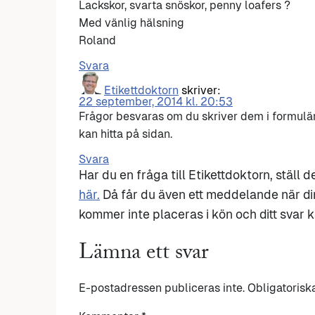
Lackskor, svarta snöskor, penny loafers ?
Med vänlig hälsning
Roland
Svara
Etikettdoktorn
skriver:
22 september, 2014 kl. 20:53
Frågor besvaras om du skriver dem i formulär
kan hitta på sidan.
Svara
Har du en fråga till Etikettdoktorn, ställ 
här.
Då får du även ett meddelande när di
kommer inte placeras i kön och ditt svar ka
Lämna ett svar
E-postadressen publiceras inte.
Obligatorisk