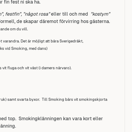
 fin fest ni ska ha.
, festfin”, ”något rosa”
eller till och med
”kostym”
formell, de skapar däremot förvirring hos gästerna.
ande om du vill.
ot varandra.
Det är möjligt att bära Sverigedräkt,
iks vid Smoking, med dans)
vit fluga och vit väst (i damers närvaro).
ruk) samt svarta byxor. Till Smoking bärs vit smokingskjorta
med top. Smokingklänningen kan vara kort eller
länning.