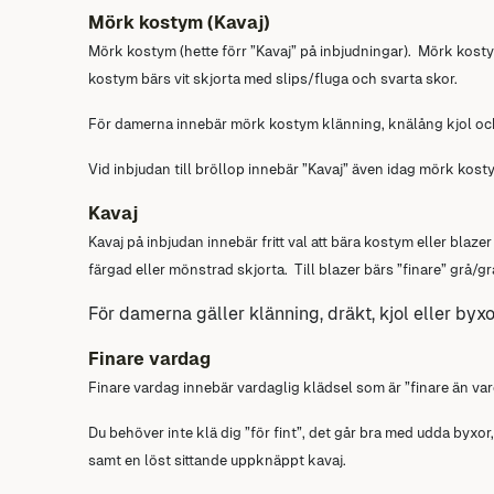
Mörk kostym (Kavaj)
Mörk kostym (hette förr ”Kavaj” på inbjudningar). Mörk kosty
kostym bärs vit skjorta med slips/fluga och svarta skor.
För damerna innebär mörk kostym klänning, knälång kjol och
Vid inbjudan till bröllop innebär ”Kavaj” även idag mörk kost
Kavaj
Kavaj på inbjudan innebär fritt val att bära kostym eller bla
färgad eller mönstrad skjorta. Till blazer bärs ”finare” grå/g
För damerna gäller klänning, dräkt, kjol eller byx
Finare vardag
Finare vardag innebär vardaglig klädsel som är ”finare än var
Du behöver inte klä dig ”för fint”, det går bra med udda byxo
samt en löst sittande uppknäppt kavaj.