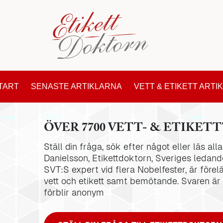
TART
SENASTE ARTIKLARNA
VETT & ETIKETT ARTI
ÖVER 7700 VETT- & ETIKETT
Ställ din fråga, sök efter något eller läs al
Danielsson, Etikettdoktorn, Sveriges ledande
SVT:S expert vid flera Nobelfester, är förel
vett och etikett samt bemötande. Svaren är
förblir anonym