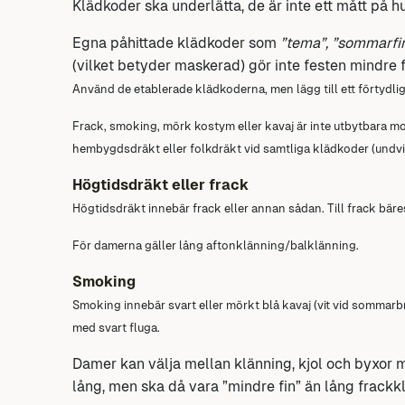
Klädkoder ska underlätta, de är inte ett mått på hur
Egna påhittade klädkoder som
”tema”, ”sommarfin”
(vilket betyder maskerad) gör inte festen mindre 
Använd de etablerade klädkoderna, men lägg till ett förtydlig
Frack, smoking, mörk kostym eller kavaj är inte utbytbara m
hembygdsdräkt eller folkdräkt vid samtliga klädkoder (undv
Högtidsdräkt eller frack
Högtidsdräkt innebär frack eller annan sådan. Till frack bäres 
För damerna gäller lång aftonklänning/balklänning.
Smoking
Smoking innebär svart eller mörkt blå kavaj (vit vid sommarb
med svart fluga.
Damer kan välja mellan klänning, kjol och byxor 
lång, men ska då vara ”mindre fin” än lång frackk