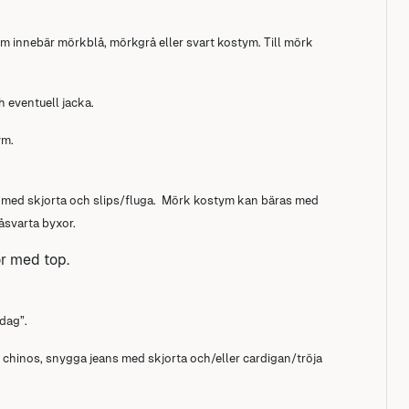
m innebär mörkblå, mörkgrå eller svart kostym. Till mörk
 eventuell jacka.
ym.
zer med skjorta och slips/fluga. Mörk kostym kan bäras med
råsvarta byxor.
or med top.
dag”.
r, chinos, snygga jeans med skjorta och/eller cardigan/tröja