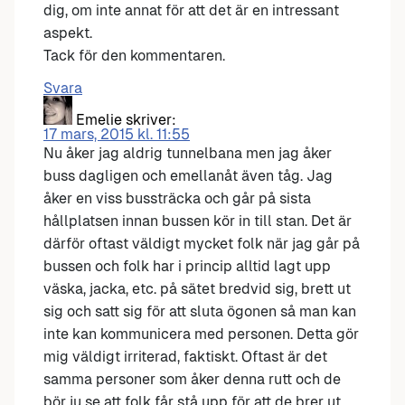
dig, om inte annat för att det är en intressant
aspekt.
Tack för den kommentaren.
Svara
Emelie
skriver:
17 mars, 2015 kl. 11:55
Nu åker jag aldrig tunnelbana men jag åker
buss dagligen och emellanåt även tåg. Jag
åker en viss bussträcka och går på sista
hållplatsen innan bussen kör in till stan. Det är
därför oftast väldigt mycket folk när jag går på
bussen och folk har i princip alltid lagt upp
väska, jacka, etc. på sätet bredvid sig, brett ut
sig och satt sig för att sluta ögonen så man kan
inte kan kommunicera med personen. Detta gör
mig väldigt irriterad, faktiskt. Oftast är det
samma personer som åker denna rutt och de
bör ju se att folk får stå upp för att de brer ut