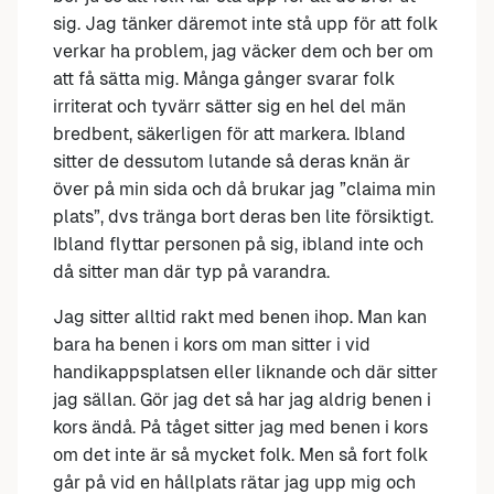
sig. Jag tänker däremot inte stå upp för att folk
verkar ha problem, jag väcker dem och ber om
att få sätta mig. Många gånger svarar folk
irriterat och tyvärr sätter sig en hel del män
bredbent, säkerligen för att markera. Ibland
sitter de dessutom lutande så deras knän är
över på min sida och då brukar jag ”claima min
plats”, dvs tränga bort deras ben lite försiktigt.
Ibland flyttar personen på sig, ibland inte och
då sitter man där typ på varandra.
Jag sitter alltid rakt med benen ihop. Man kan
bara ha benen i kors om man sitter i vid
handikappsplatsen eller liknande och där sitter
jag sällan. Gör jag det så har jag aldrig benen i
kors ändå. På tåget sitter jag med benen i kors
om det inte är så mycket folk. Men så fort folk
går på vid en hållplats rätar jag upp mig och