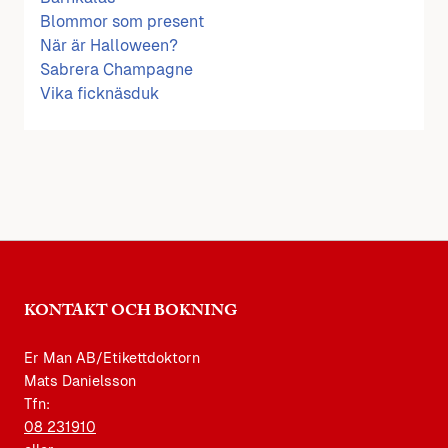
Blommor som present
När är Halloween?
Sabrera Champagne
Vika ficknäsduk
KONTAKT OCH BOKNING
Er Man AB/Etikettdoktorn
Mats Danielsson
Tfn:
08 231910