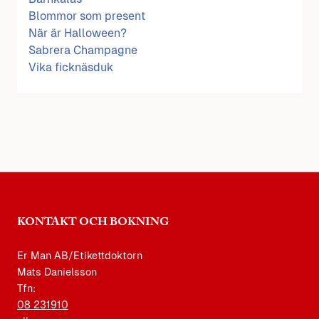
Blommor som present
När är Halloween?
Sabrera Champagne
Vika ficknäsduk
KONTAKT OCH BOKNING
Er Man AB/Etikettdoktorn
Mats Danielsson
Tfn:
08 231910