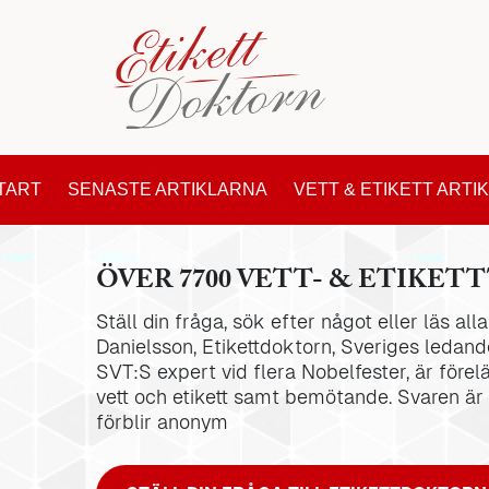
TART
SENASTE ARTIKLARNA
VETT & ETIKETT ARTI
ÖVER 7700 VETT- & ETIKETT
Ställ din fråga, sök efter något eller läs al
Danielsson, Etikettdoktorn, Sveriges ledande
SVT:S expert vid flera Nobelfester, är förel
vett och etikett samt bemötande. Svaren är
förblir anonym