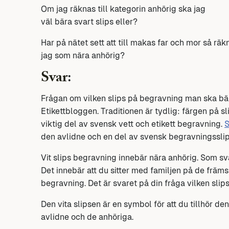
Om jag räknas till kategorin anhörig ska jag
väl bära svart slips eller?
Har på nätet sett att till makas far och mor så räk
jag som nära anhörig?
Svar
:
Frågan om vilken slips på begravning man ska b
Etikettbloggen. Traditionen är tydlig: färgen på sl
viktig del av svensk vett och etikett begravning.
S
den avlidne och en del av svensk begravningsslips
Vit slips begravning innebär nära anhörig. Som svä
Det innebär att du sitter med familjen på de främs
begravning. Det är svaret på din fråga vilken slip
Den vita slipsen är en symbol för att du tillhör de
avlidne och de anhöriga.