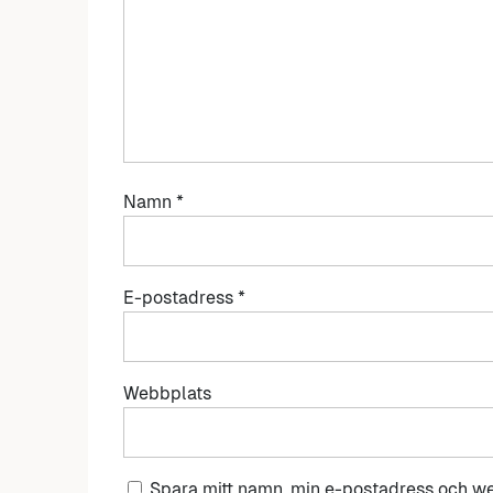
Namn
*
E-postadress
*
Webbplats
Spara mitt namn, min e-postadress och we