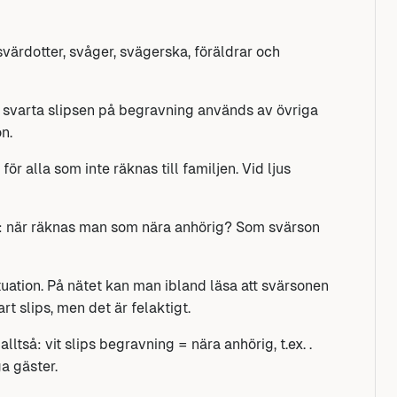
värdotter, svåger, svägerska, föräldrar och
n svarta slipsen på begravning används av övriga
n.
ör alla som inte räknas till familjen. Vid ljus
: när räknas man som nära anhörig? Som svärson
situation. På nätet kan man ibland läsa att svärsonen
t slips, men det är felaktigt.
lltså: vit slips begravning = nära anhörig,
t.ex.
.
ga gäster.