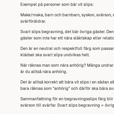
Exempel på personer som bär vit slips:
Make/maka, barn och barnbarn, syskon, svärson, s
svärföräldrar.
Svart slips begravning, det bär övriga gäster. De
gäster som inte har ett nära släktskap eller relatio
Den är en neutral och respektfull färg som passar f
klädsel ska svart slips undvikas helt.
När räknas man som nära anhörig? Många undrar
är du alltså nära anhörig.
Det är alltså korrekt att bära vit slips i en sådan 
bara räknas som “anhörig” och därför ska bära svar
Sammanfattning för en begravningsslips färg blir a
svärson till svärfar. Svart slips begravning = övri