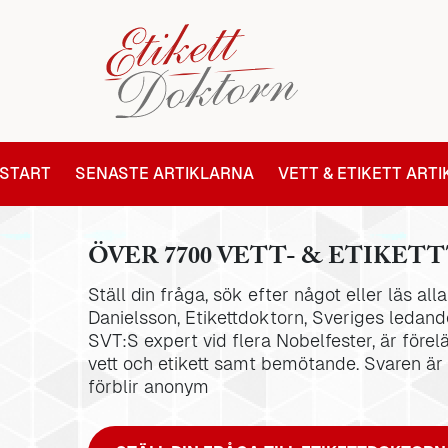
START
SENASTE ARTIKLARNA
VETT & ETIKETT ART
ÖVER 7700 VETT- & ETIKETT
Ställ din fråga, sök efter något eller läs al
Danielsson, Etikettdoktorn, Sveriges ledande
SVT:S expert vid flera Nobelfester, är förel
vett och etikett samt bemötande. Svaren är
förblir anonym