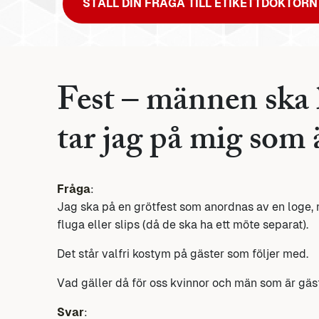
STÄLL DIN FRÅGA TILL ETIKETTDOKTORN
Fest – männen ska
tar jag på mig som 
Fråga
:
Jag ska på en grötfest som anordnas av en loge,
fluga eller slips (då de ska ha ett möte separat).
Det står valfri kostym på gäster som följer med.
Vad gäller då för oss kvinnor och män som är gäs
Svar
: