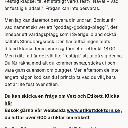
Festlig klädsel till ett statligt verks fest? Nåväl – vad
är festlig klädsel? Frågan kan inte besvaras.
Men jag kan däremot besvara din undran. Bonjour är
vad namnet skriver ett ”goddag-goddag-plagg””, det
innebär ett vardagsplagg som i Sverige ibland också
kallats Strindbergsrock. Den har alltså ingen plats
ibland klädkoderna, vare sig före eller efter kl. 18.00.
Men i ditt fall är det väl lite ”festligt” att ta på sig denna.
Du får räkna med att du kommer synas, sticka ut och
vara ganska ensom om plagget. Men eftersom de inte
angett någon kod kan du i princip ta vad du vill, bara
det är lite fest över stilen.
Du kan skicka en fråga om Vett och Etikett.
Klicka
här
Besök gärna vår webbsida
www.etikettdoktorn.se
,
du hittar över 600 artiklar om etikett