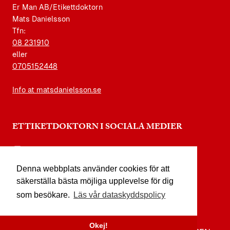
Er Man AB/Etikettdoktorn
Mats Danielsson
Tfn:
08 231910
eller
0705152448
Info at matsdanielsson.se
ETTIKETDOKTORN I SOCIALA MEDIER
instagram.com/etikettdoktorn
Denna webbplats använder cookies för att
facebook.com/etikettdoktorn
säkerställa bästa möjliga upplevelse för dig
youtube.com/etikettdoktorn
som besökare.
Läs vår dataskyddspolicy
x.com/etikettdoktorn
Okej!