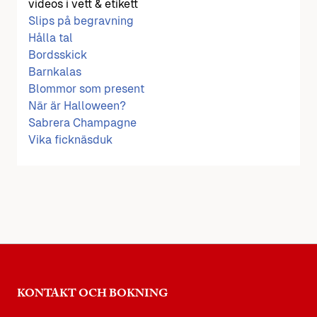
videos i vett & etikett
Slips på begravning
Hålla tal
Bordsskick
Barnkalas
Blommor som present
När är Halloween?
Sabrera Champagne
Vika ficknäsduk
KONTAKT OCH BOKNING