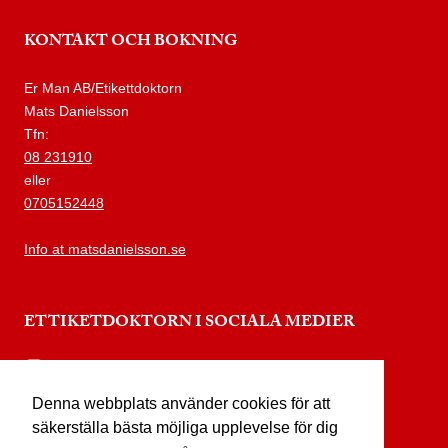
KONTAKT OCH BOKNING
Er Man AB/Etikettdoktorn
Mats Danielsson
Tfn:
08 231910
eller
0705152448
Info at matsdanielsson.se
ETTIKETDOKTORN I SOCIALA MEDIER
instagram.com/etikettdoktorn
Denna webbplats använder cookies för att
facebook.com/etikettdoktorn
säkerställa bästa möjliga upplevelse för dig
youtube.com/etikettdoktorn