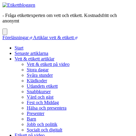
- Fråga etikettexperten om vett och etikett. Kostnadsfritt och
anonymt
Föreläsningar
Artiklar vett & etikett
Start
Senaste artiklarna
Vett & etikett artiklar
Vett & etikett på video
Stora dagar
Svåra stunder
Klädkoder
Utlandets etikett
Snabbkurser
Värd och gäst
Fest och Middag
Hälsa och presentera
Presenter
Barn
Jobb och politik
Socialt och digitalt
Etikett på video