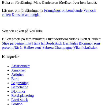
Boka en föreläsning. Mats Danielsson föreläser över hela landet.
Läs mer om föreläsningarna
Framgångsrikt bemötande
Vett och
etikett
Konsten att mingla
Vett och etikett på YouTube
Bli ett proffs på fem minuter! Etikettdoktorns videos i vett & etikett
Slips på begravning
Hålla tal
Bordsskick
Barnkalas
Blommor som
present
När är Halloween?
Sabrera Champagne
Vika ficknäsduk
Kategorier
Affärsetikett
Annonser
Artighet
Barn
Begravning
Bemötande
Blommor
Bordsplacering
Bordsskick
Bröllop