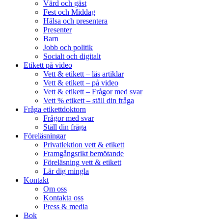
Värd och gäst
Fest och Middag
Hälsa och presentera
Presenter
Barn
Jobb och politik
Socialt och digitalt
Etikett på video
Vett & etikett – läs artiklar
Vett & etikett – på video
Vett & etikett – Frågor med svar
Vett % etikett – ställ din fråga
Fråga etikettdoktorn
Frågor med svar
Ställ din fråga
Föreläsningar
Privatlektion vett & etikett
Framgångsrikt bemötande
Föreläsning vett & etikett
Lär dig mingla
Kontakt
Om oss
Kontakta oss
Press & media
Bok