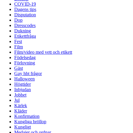
COVID-19
Dagens tips
Disputation
Dop
Dresscodes
Dukning
Etikettfråga
Fest
Film
Film/video med vett och etikett
Födelsedag
Förlovning
Gäst
Gay hbt frågor
Halloween
Högtider
Inbjudan
Jobbet
Jul
Kärlek
Kläder
Konfirmation
Kungliga bröllop
Kungligt
Medajer och ordnar