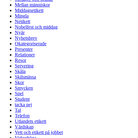
Mellan människor
Middagsetikett
Mingla
Netikett
Nobelfest och middag
Nyår
Nyhetsbrev
Okategoriserade
Presenter
Relationer
Resor
Servering
Skåla
Skilsmässa
Skor
Smycken
Spel
Student
tacka nej
Tal
Telefon
Utlandets etikett
Värdskap
Vett och etikett på jobbet
Videofråga