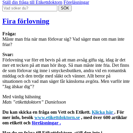
Ställ din fråga till Etikettdoktorn
Föreläsningar
Fira förlovning
Fråga:
Måste man fria när man förlovar sig? Vad säger man om man inte
friar?
Svar:
Förlovning var förr ett bevis på att man avsåg gifta sig, idag är det
mer ett tecken på att man hör ihop. Så man måste inte fria. Det finns
de som förlovar sig inne i smyckesbutiken, andra vid en romantisk
middag och den tredje med släkt och vänner. Allt beror på
situationen och vad man säger får känslorna avgöra. Men varför inte
”Jag älskar dig”?
Med vänlig hälsning
Mats ”etikettdoktorn” Danielsson
Du kan skicka en fråga om Vett och Etikett.
Klicka här
. För
mer info, besök
www.etikettdoktorn.se
, med över 600 artiklar
om etikett och
föreläsningar .
Har du en fråga till Etikettdoktorn, ställ den inte i