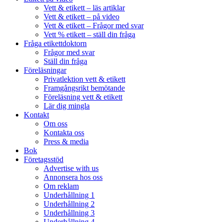
Vett & etikett – läs artiklar
Vett & etikett – på video
Vett & etikett – Frågor med svar
Vett % etikett – ställ din fråga
Fråga etikettdoktorn
Frågor med svar
Ställ din fråga
Föreläsningar
Privatlektion vett & etikett
Framgångsrikt bemötande
Föreläsning vett & etikett
Lär dig mingla
Kontakt
Om oss
Kontakta oss
Press & media
Bok
Företagsstöd
Advertise with us
Annonsera hos oss
Om reklam
Underhållning 1
Underhållning 2
Underhållning 3
Underhållning 4