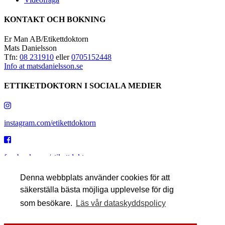
KONTAKT OCH BOKNING
Er Man AB/Etikettdoktorn
Mats Danielsson
Tfn:
08 231910
eller
0705152448
Info at matsdanielsson.se
ETTIKETDOKTORN I SOCIALA MEDIER
instagram.com/etikettdoktorn
facebook.com/etikettdoktorn
Denna webbplats använder cookies för att
säkerställa bästa möjliga upplevelse för dig
youtube.com/etikettdoktorn
som besökare.
Läs vår dataskyddspolicy