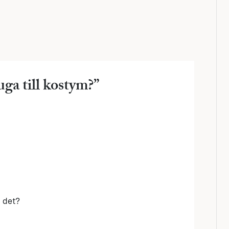
uga till kostym?
”
l det?