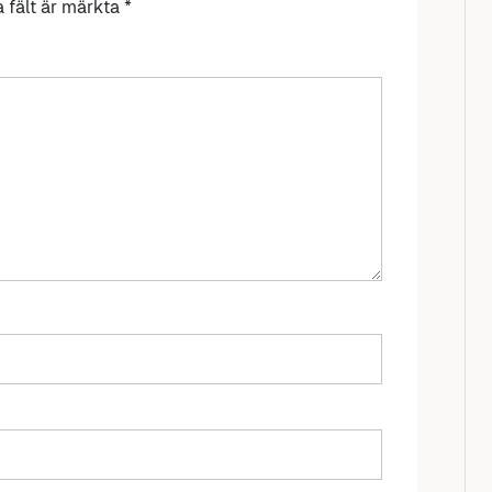
a fält är märkta
*