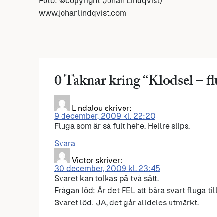
Foto: ©copyright Johan Lindqvist/
www.johanlindqvist.com
0 Taknar kring “
Klodsel – fl
Lindalou
skriver:
9 december, 2009 kl. 22:20
Fluga som är så fult hehe. Hellre slips.
Svara
Victor
skriver:
30 december, 2009 kl. 23:45
Svaret kan tolkas på två sätt.
Frågan löd: Är det FEL att bära svart fluga til
Svaret löd: JA, det går alldeles utmärkt.