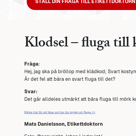
STÄLL DIN FRÅGA TILL ETIKETTDOKTORN
Klodsel – fluga till
Fråga
:
Hej, jag ska på bröllop med klädkod; Svart kostym.
Är det fel att bära en svart fluga till det?
Svar:
Det går alldeles utmärkt att bära fluga till mörk 
Klicka här för att läsa om hur du knyter en fluga >>
Mats Danielsson, Etikettdoktorn