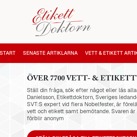
START
SENASTE ARTIKLARNA
VETT & ETIKETT ART
ÖVER 7700 VETT- & ETIKETT
Ställ din fråga, sök efter något eller läs al
Danielsson, Etikettdoktorn, Sveriges ledande
SVT:S expert vid flera Nobelfester, är förel
vett och etikett samt bemötande. Svaren är
förblir anonym