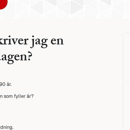
river jag en
dagen?
90 år.
n som fyller år?
rdning.