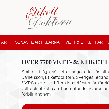
TART
SENASTE ARTIKLARNA
VETT & ETIKETT ARTI
ÖVER 7700 VETT- & ETIKETT
Ställ din fråga, sök efter något eller läs al
Danielsson, Etikettdoktorn, Sveriges ledande
SVT:S expert vid flera Nobelfester, är förel
vett och etikett samt bemötande. Svaren är
förblir anonym