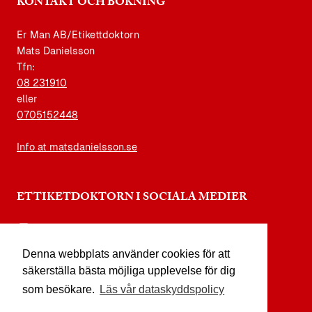
KONTAKT OCH BOKNING
Er Man AB/Etikettdoktorn
Mats Danielsson
Tfn:
08 231910
eller
0705152448
Info at matsdanielsson.se
ETTIKETDOKTORN I SOCIALA MEDIER
instagram.com/etikettdoktorn
Denna webbplats använder cookies för att
facebook.com/etikettdoktorn
säkerställa bästa möjliga upplevelse för dig
youtube.com/etikettdoktorn
som besökare.
Läs vår dataskyddspolicy
x.com/etikettdoktorn