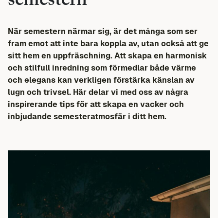
semestern
När
semestern
närmar
sig
,
är
det
många
som ser
fram
emot
att
inte
bara
koppla
av
,
utan
också
att
ge
sitt
hem
en
uppfräschning
.
Att
skapa
en
harmonisk
och
stilfull
inredning
som
förmedlar
både
värme
och
elegans
kan
verkligen
förstärka
känslan
av
lugn
och
trivsel
.
Här
delar
vi
med
oss
av
några
inspirerande
tips
för
att
skapa
en
vacker
och
inbjudande
semesteratmosfär
i
ditt
hem.