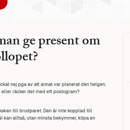
man ge present om
llopet?
ackat nej pga av att annat var planerat den helgen.
å eller räcker det med ett postogram?
skan till brudparet. Den är inte kopplad till
 Ni kan alltså, utan minsta bekymmer, köpa en