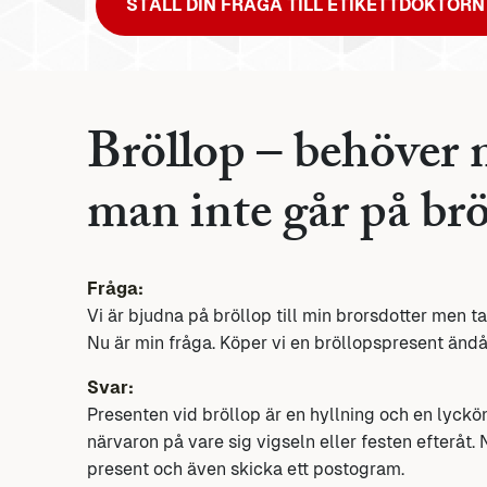
STÄLL DIN FRÅGA TILL ETIKETTDOKTORN
Bröllop – behöver 
man inte går på brö
Fråga:
Vi är bjudna på bröllop till min brorsdotter men t
Nu är min fråga. Köper vi en bröllopspresent änd
Svar:
Presenten vid bröllop är en hyllning och en lyckön
närvaron på vare sig vigseln eller festen efteråt.
present och även skicka ett postogram.