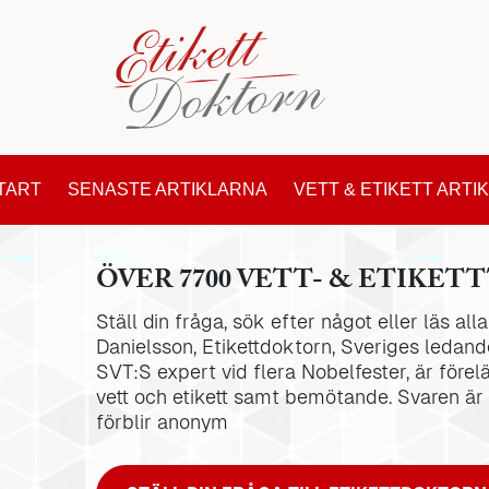
TART
SENASTE ARTIKLARNA
VETT & ETIKETT ARTI
ÖVER 7700 VETT- & ETIKETT
Ställ din fråga, sök efter något eller läs al
Danielsson, Etikettdoktorn, Sveriges ledande
SVT:S expert vid flera Nobelfester, är förel
vett och etikett samt bemötande. Svaren är
förblir anonym