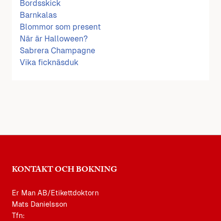
Bordsskick
Barnkalas
Blommor som present
När är Halloween?
Sabrera Champagne
Vika ficknäsduk
KONTAKT OCH BOKNING
Er Man AB/Etikettdoktorn
Mats Danielsson
Tfn: