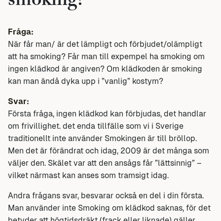
smoking?
Fråga:
När får man/ är det lämpligt och förbjudet/olämpligt
att ha smoking? Får man till expempel ha smoking om
ingen klädkod är angiven? Om klädkoden är smoking
kan man ändå dyka upp i ”vanlig” kostym?
Svar:
Första fråga, ingen klädkod kan förbjudas, det handlar
om frivillighet. det enda tillfälle som vi i Sverige
traditionellt inte använder Smokingen är till bröllop.
Men det är förändrat och idag, 2009 är det många som
väljer den. Skälet var att den ansågs får ”lättsinnig” –
vilket närmast kan anses som tramsigt idag.
Andra frågans svar, besvarar också en del i din första.
Man använder inte Smoking om klädkod saknas, för det
betyder att högtidsdräkt (frack eller liknade) gäller.