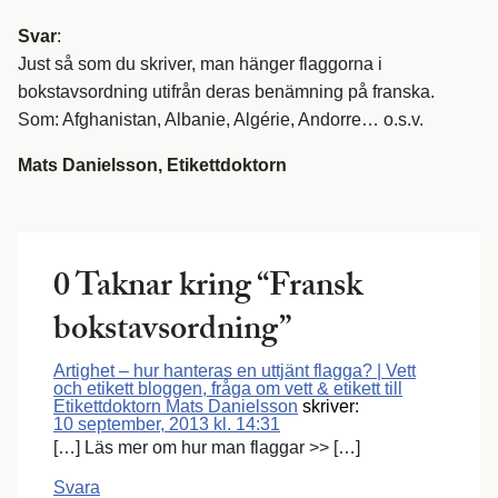
Svar
:
Just så som du skriver, man hänger flaggorna i
bokstavsordning utifrån deras benämning på franska.
Som: Afghanistan, Albanie, Algérie, Andorre… o.s.v.
Mats Danielsson, Etikettdoktorn
0 Taknar kring “
Fransk
bokstavsordning
”
Artighet – hur hanteras en uttjänt flagga? | Vett
och etikett bloggen, fråga om vett & etikett till
Etikettdoktorn Mats Danielsson
skriver:
10 september, 2013 kl. 14:31
[…] Läs mer om hur man flaggar >> […]
Svara