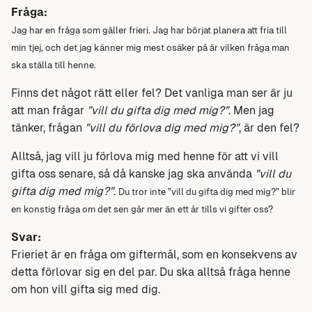
Fråga:
Jag har en fråga som gäller frieri.
Jag har börjat planera att fria till
min tjej, och det jag känner mig mest osäker på är vilken fråga man
ska ställa till henne.
Finns det något rätt eller fel? Det vanliga man ser är ju
att man frågar
”vill du gifta dig med mig?”
. Men jag
tänker, frågan
”vill du förlova dig med mig?”
, är den fel?
Alltså, jag vill ju förlova mig med henne för att vi vill
gifta oss senare, så då kanske jag ska använda
”vill du
gifta dig med mig?”
.
Du tror inte ”vill du gifta dig med mig?” blir
en konstig fråga om det sen går mer än ett år tills vi gifter oss?
Svar:
Frieriet är en fråga om giftermål, som en konsekvens av
detta förlovar sig en del par. Du ska alltså fråga henne
om hon vill gifta sig med dig.