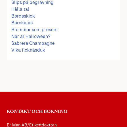
Slips på begravning
Hålla tal
Bordsskick
Barnkalas
Blommor som present
När är Halloween?
Sabrera Champagne
Vika ficknäsduk
KONTAKT OCH BOKNING
Er Man AB/Etikettdoktorn