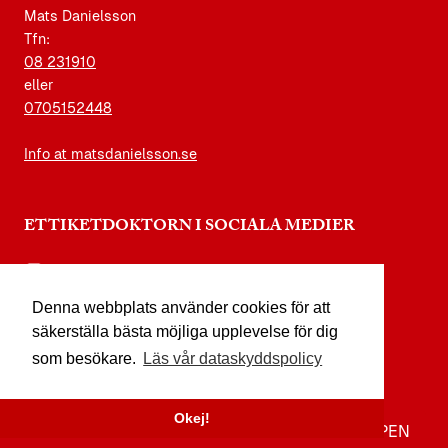
Mats Danielsson
Tfn:
08 231910
eller
0705152448
Info at matsdanielsson.se
ETTIKETDOKTORN I SOCIALA MEDIER
instagram.com/etikettdoktorn
Denna webbplats använder cookies för att
facebook.com/etikettdoktorn
säkerställa bästa möjliga upplevelse för dig
youtube.com/etikettdoktorn
som besökare.
Läs vår dataskyddspolicy
x.com/etikettdoktorn
Okej!
TILL TOPPEN