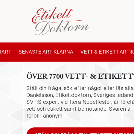
TART
SENASTE ARTIKLARNA
VETT & ETIKETT ARTI
ÖVER 7700 VETT- & ETIKETT
Ställ din fråga, sök efter något eller läs al
Danielsson, Etikettdoktorn, Sveriges ledande
SVT:S expert vid flera Nobelfester, är förel
vett och etikett samt bemötande. Svaren är
förblir anonym