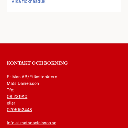
Vika ficknäsduk
KONTAKT OCH BOKNING
Er Man AB/Etikettdoktorn
Mats Danielsson
Tfn:
08 231910
eller
0705152448
Info at matsdanielsson.se