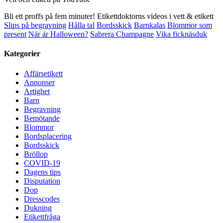
Bli ett proffs på fem minuter! Etikettdoktorns videos i vett & etikett
Slips på begravning
Hålla tal
Bordsskick
Barnkalas
Blommor som
present
När är Halloween?
Sabrera Champagne
Vika ficknäsduk
Kategorier
Affärsetikett
Annonser
Artighet
Barn
Begravning
Bemötande
Blommor
Bordsplacering
Bordsskick
Bröllop
COVID-19
Dagens tips
Disputation
Dop
Dresscodes
Dukning
Etikettfråga