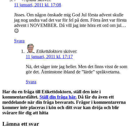
11 januari, 2011 kl. 17:08
Jisses. Om någon önskade mig God Jul första advent skulle
jag nog undra vad det var för fel på dem. Förra året var första
advent i NOVEMBER. Då vill jag inte höra ett ord om jul…
😉
Svara
Etikettdoktorn
skriver:
11 januari, 2011 kl. 17:17
Nä, det säger inte jag heller. Men det finns visst de som
gör det. Åtminstone ibland de ”lärde” språkvetarna.
Svara
Har du en fråga till Etikettdoktorn, ställ den inte i
kommentarsfältet.
Ställ din fråga här.
Då får du även ett
meddelande när din fråga besvarats. Frågor i kommentarerna
kommer inte placeras i kön och ditt svar kan dröja och blir
svårare för dig att hitta
Lämna ett svar