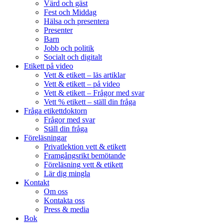
Värd och gäst
Fest och Middag
Hälsa och presentera
Presenter
Barn
Jobb och politik
Socialt och digitalt
Etikett på video
Vett & etikett – läs artiklar
Vett & etikett – på video
Vett & etikett – Frågor med svar
Vett % etikett – ställ din fråga
Fråga etikettdoktorn
Frågor med svar
Ställ din fråga
Föreläsningar
Privatlektion vett & etikett
Framgångsrikt bemötande
Föreläsning vett & etikett
Lär dig mingla
Kontakt
Om oss
Kontakta oss
Press & media
Bok