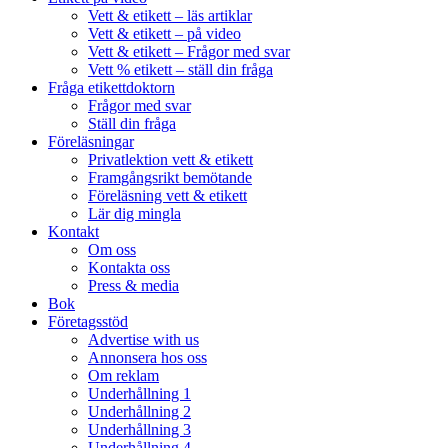
Vett & etikett – läs artiklar
Vett & etikett – på video
Vett & etikett – Frågor med svar
Vett % etikett – ställ din fråga
Fråga etikettdoktorn
Frågor med svar
Ställ din fråga
Föreläsningar
Privatlektion vett & etikett
Framgångsrikt bemötande
Föreläsning vett & etikett
Lär dig mingla
Kontakt
Om oss
Kontakta oss
Press & media
Bok
Företagsstöd
Advertise with us
Annonsera hos oss
Om reklam
Underhållning 1
Underhållning 2
Underhållning 3
Underhållning 4