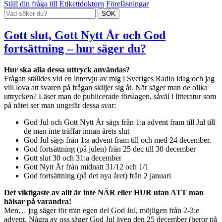
Ställ din fråga till Etikettdoktorn
Föreläsningar
Gott slut, Gott Nytt År och God
fortsättning – hur säger du?
Hur ska alla dessa uttryck användas?
Frågan ställdes vid en intervju av mig i Sveriges Radio idag och jag
vill lova att svaren på frågan skiljer sig åt. När säger man de olika
uttrycken? Läser man de publicerade förslagen, såväl i litteratur som
på nätet ser man ungefär dessa svar:
God Jul och Gott Nytt År sägs från 1:a advent fram till Jul till
de man inte träffar innan årets slut
God Jul sägs från 1:a advent fram till och med 24 december.
God fortsättning (på julen) från 25 dec till 30 december
Gott slut 30 och 31:a december
Gott Nytt År från midnatt 31/12 och 1/1
God fortsättning (på det nya året) från 2 januari
Det viktigaste av allt är inte NÄR eller HUR utan ATT man
hälsar på varandra!
Men… jag säger för min egen del God Jul, möjligen från 2-3:e
advent. Några av oss säger God Jul även den 25 december (beror på