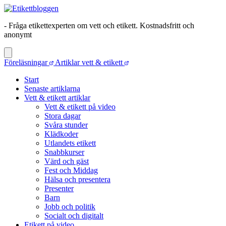
- Fråga etikettexperten om vett och etikett. Kostnadsfritt och
anonymt
Föreläsningar
Artiklar vett & etikett
Start
Senaste artiklarna
Vett & etikett artiklar
Vett & etikett på video
Stora dagar
Svåra stunder
Klädkoder
Utlandets etikett
Snabbkurser
Värd och gäst
Fest och Middag
Hälsa och presentera
Presenter
Barn
Jobb och politik
Socialt och digitalt
Etikett på video