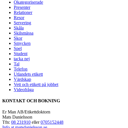
Okategoriserade
Presenter
Relationer
Resor
Servering
Skåla
Skilsmässa
Skor
Smycken
Spel
Student
tacka nej
Tal
Telefon
Utlandets etikett
Värdskap
Vett och etikett på jobbet
Videofråga
KONTAKT OCH BOKNING
Er Man AB/Etikettdoktorn
Mats Danielsson
Tfn:
08 231910
eller
0705152448
Info at matsdanielsson.se