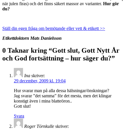
när julen firas) och det finns säkert massor av varianter.
Hur gör
du?
Ställ din egen fråga om bemötande eller vett & etikett >>
Etikettdoktorn Mats Danielsson
0 Taknar kring “
Gott slut, Gott Nytt År
och God fortsättning – hur säger du?
”
Ina
skriver:
29 december, 2009 kl. 19:04
Hur svarar man på alla dessa hälsningar/önskningar?
Jag svarar ”det samma” för det mesta, men det klingar
konstigt även i mina blatteöron..
Gott slut!
Svara
Roger Törnkulle
skriver: