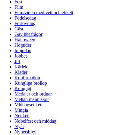
Fest
Film
Film/video med vett och etikett
Födelsedag
Förlovning
Gäst
Gay hbt frågor
Halloween
Högtider
Inbjudan
Jobbet
Jul
Kärlek
Kläder
Konfirmation
Kungliga bröllop
Kungligt
Medajer och ordnar
Mellan människor
Middagsetikett
Mingla
Netikett
Nobelfest och middag
Nyår
Nyhetsbrev