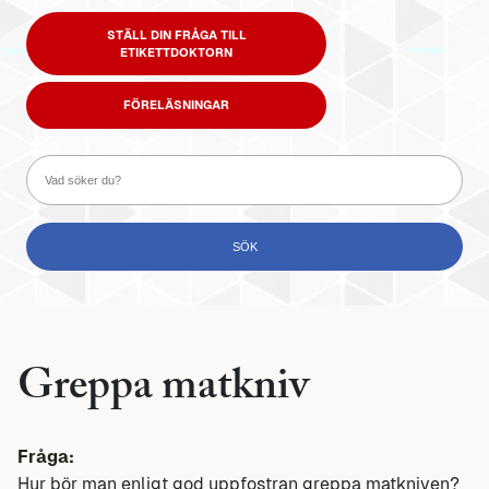
STÄLL DIN FRÅGA TILL
ETIKETTDOKTORN
FÖRELÄSNINGAR
Greppa matkniv
Fråga:
Hur bör man enligt god uppfostran greppa matkniven?