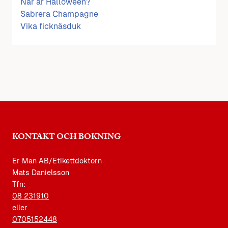
När är Halloween?
Sabrera Champagne
Vika ficknäsduk
KONTAKT OCH BOKNING
Er Man AB/Etikettdoktorn
Mats Danielsson
Tfn:
08 231910
eller
0705152448