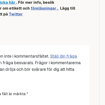
icka här
. För mer info, besök
r om etikett och
föreläsningar .
Lägg till
tt på
Twitter
den inte i kommentarsfältet.
Ställ din fråga
n fråga besvarats. Frågor i kommentarerna
n dröja och blir svårare för dig att hitta
a fält är märkta
*