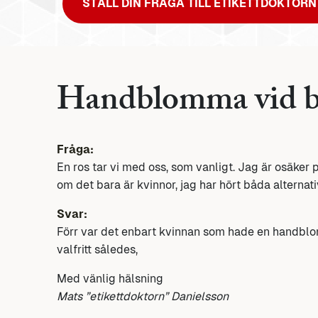
STÄLL DIN FRÅGA TILL ETIKETTDOKTORN
Handblomma vid b
Fråga:
En ros tar vi med oss, som vanligt. Jag är osäker p
om det bara är kvinnor, jag har hört båda alternat
Svar:
Förr var det enbart kvinnan som hade en handblo
valfritt således,
Med vänlig hälsning
Mats ”etikettdoktorn” Danielsson