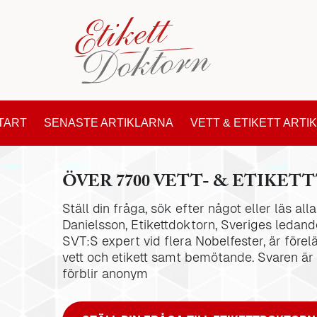
TART
SENASTE ARTIKLARNA
VETT & ETIKETT ARTI
ÖVER 7700 VETT- & ETIKETT
Ställ din fråga, sök efter något eller läs al
Danielsson, Etikettdoktorn, Sveriges ledande
SVT:S expert vid flera Nobelfester, är förel
vett och etikett samt bemötande. Svaren är
förblir anonym