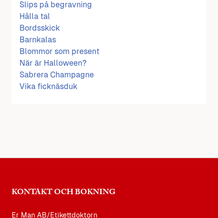
Slips på begravning
Hålla tal
Bordsskick
Barnkalas
Blommor som present
När är Halloween?
Sabrera Champagne
Vika ficknäsduk
KONTAKT OCH BOKNING
Er Man AB/Etikettdoktorn