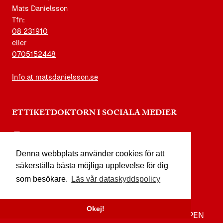
Mats Danielsson
Tfn:
08 231910
eller
0705152448
Info at matsdanielsson.se
ETTIKETDOKTORN I SOCIALA MEDIER
instagram.com/etikettdoktorn
Denna webbplats använder cookies för att
facebook.com/etikettdoktorn
säkerställa bästa möjliga upplevelse för dig
youtube.com/etikettdoktorn
som besökare.
Läs vår dataskyddspolicy
x.com/etikettdoktorn
Okej!
TILL TOPPEN