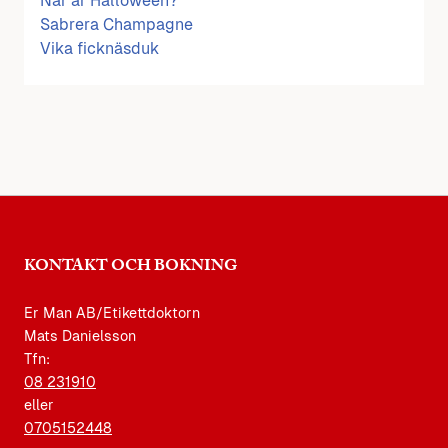
När är Halloween?
Sabrera Champagne
Vika ficknäsduk
KONTAKT OCH BOKNING
Er Man AB/Etikettdoktorn
Mats Danielsson
Tfn:
08 231910
eller
0705152448