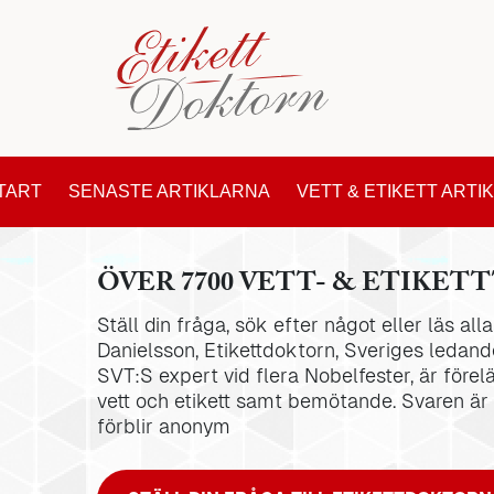
TART
SENASTE ARTIKLARNA
VETT & ETIKETT ARTI
ÖVER 7700 VETT- & ETIKETT
Ställ din fråga, sök efter något eller läs al
Danielsson, Etikettdoktorn, Sveriges ledande
SVT:S expert vid flera Nobelfester, är förel
vett och etikett samt bemötande. Svaren är
förblir anonym