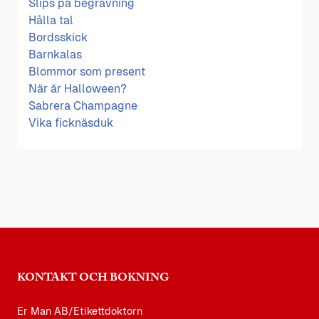
Slips på begravning
Hålla tal
Bordsskick
Barnkalas
Blommor som present
När är Halloween?
Sabrera Champagne
Vika ficknäsduk
KONTAKT OCH BOKNING
Er Man AB/Etikettdoktorn