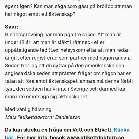
egentligen? Kan man säga som gäst på bröllop att man
har något emot ett äktenskap?
Svar:
Hindersprövning har man pga tre saker: Att man är
under 18 år; att man är släkt i rätt ned- eller
uppåtstigande led (t.ex. helsyskon) ellar att man redan
är gift eller registrerad som partner med någon annan.
Sedan tror jag att du syftar på den amerikanska och
anglosaxiska seden att prästen frågar om någon har en
talan att föra emot äktenskapet, annars må denna förbli
tyst. den sedaen har vi inte i Sverige och därmed kan
man inte emotsäga sig äktenskapet.
Med vänlig hälsning
Mats ”etikettdoktorn” Danielsson
Du kan skicka en fråga om Vett och Etikett.
Klicka
här
. För mer info, besök
www.etikettdoktorn.se
,