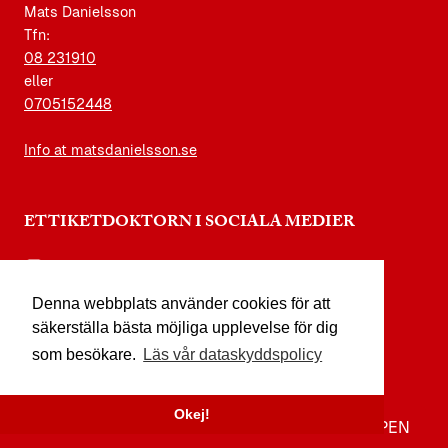
Mats Danielsson
Tfn:
08 231910
eller
0705152448
Info at matsdanielsson.se
ETTIKETDOKTORN I SOCIALA MEDIER
instagram.com/etikettdoktorn
Denna webbplats använder cookies för att
facebook.com/etikettdoktorn
säkerställa bästa möjliga upplevelse för dig
youtube.com/etikettdoktorn
som besökare.
Läs vår dataskyddspolicy
x.com/etikettdoktorn
Okej!
TILL TOPPEN