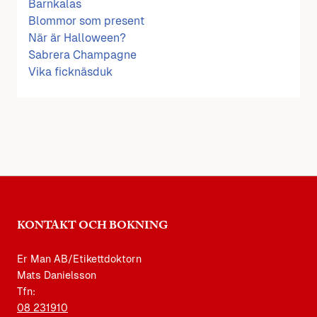
Barnkalas
Blommor som present
När är Halloween?
Sabrera Champagne
Vika ficknäsduk
KONTAKT OCH BOKNING
Er Man AB/Etikettdoktorn
Mats Danielsson
Tfn:
08 231910