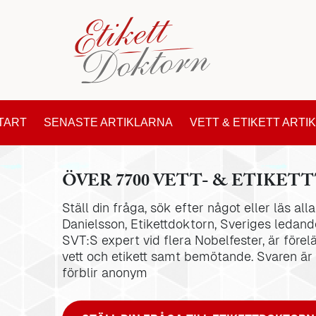
TART
SENASTE ARTIKLARNA
VETT & ETIKETT ARTI
ÖVER 7700 VETT- & ETIKETT
Ställ din fråga, sök efter något eller läs al
Danielsson, Etikettdoktorn, Sveriges ledande
SVT:S expert vid flera Nobelfester, är förel
vett och etikett samt bemötande. Svaren är
förblir anonym