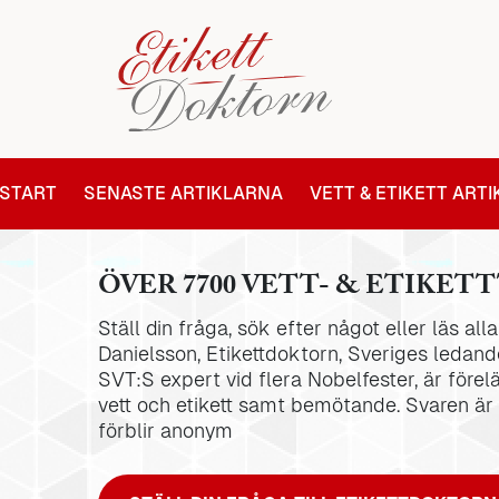
START
SENASTE ARTIKLARNA
VETT & ETIKETT ART
ÖVER 7700 VETT- & ETIKETT
Ställ din fråga, sök efter något eller läs al
Danielsson, Etikettdoktorn, Sveriges ledande
SVT:S expert vid flera Nobelfester, är förel
vett och etikett samt bemötande. Svaren är
förblir anonym