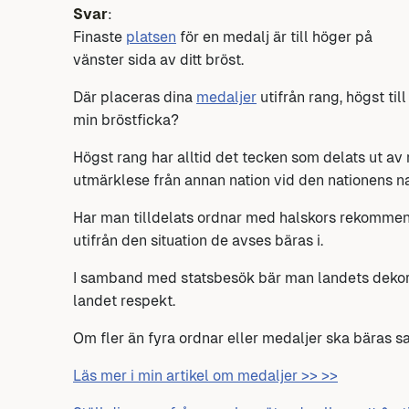
Svar
:
Finaste
platsen
för en medalj är till höger på
vänster sida av ditt bröst.
Där placeras dina
medaljer
utifrån rang, högst til
min bröstficka?
Högst rang har alltid det tecken som delats ut av
utmärklese från annan nation vid den nationens na
Har man tilldelats ordnar med halskors rekommend
utifrån den situation de avses bäras i.
I samband med statsbesök bär man landets dekora
landet respekt.
Om fler än fyra ordnar eller medaljer ska bäras s
Läs mer i min artikel om medaljer >> >>