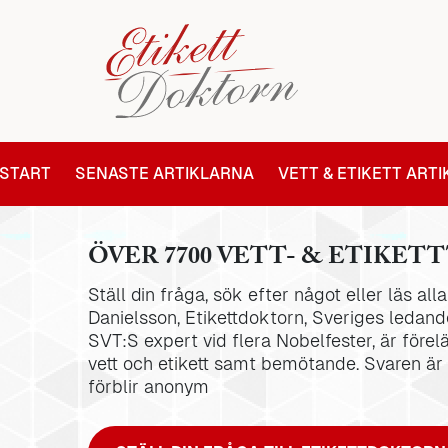
START
SENASTE ARTIKLARNA
VETT & ETIKETT ART
ÖVER 7700 VETT- & ETIKETT
Ställ din fråga, sök efter något eller läs al
Danielsson, Etikettdoktorn, Sveriges ledande
SVT:S expert vid flera Nobelfester, är förel
vett och etikett samt bemötande. Svaren är
förblir anonym