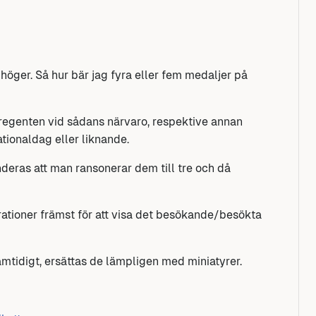
l höger. Så hur bär jag fyra eller fem medaljer på
 regenten vid sådans närvaro, respektive annan
tionaldag eller liknande.
eras att man ransonerar dem till tre och då
tioner främst för att visa det besökande/besökta
amtidigt, ersättas de lämpligen med miniatyrer.