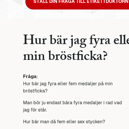
STÄLL DIN FRÅGA TILL ETIKETTDOKTORN
Hur bär jag fyra el
min bröstficka?
Fråga
:
Hur bär jag fyra eller fem medaljer på min
bröstficka?
Man bör ju endast bära fyra medaljer i rad vad
jag för står.
Hur bär man då fem eller sex stycken?