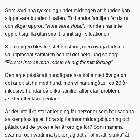
Som värdinna tycker jag under middagen att hunden kan
slippa vara bunden i hallen. En i andra familjen far då ut
och säger upprört
”sluta sluta sluta!”
. Hunden har inte
uppfört sig illa utan snällt funnit sig i situationen.
Stämningen blev lite stel en stund, men övriga fortsatte
väluppfostrat samtalen och lät det bero. Jag sa nog:
”Förstår inte att man måste bli arg för mitt förslag”
.
Den arge påstår att hundägare ska kolla med övriga om
det är ok att ha med hund, men vi har umgåtts i ca 20 år
inklusive hundar på olika familjeträffar utan problem,
åsikter eller kommentarer.
Är det inte lika stor anledning för personer som har sådana
åsikter plötsligt att höra sig för inför middagsbjudning och
påtala vad de tycker eller är oroliga för? Som mamma
svärmor och värdinna tycker jag det är ofint att ”skrika” åt