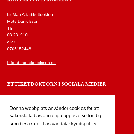
KONTAKT OCH BOKNING
Er Man AB/Etikettdoktorn
Mats Danielsson
Tfn:
08 231910
eller
0705152448
Info at matsdanielsson.se
ETTIKETDOKTORN I SOCIALA MEDIER
instagram.com/etikettdoktorn
Denna webbplats använder cookies för att
facebook.com/etikettdoktorn
säkerställa bästa möjliga upplevelse för dig
youtube.com/etikettdoktorn
som besökare.
Läs vår dataskyddspolicy
x.com/etikettdoktorn