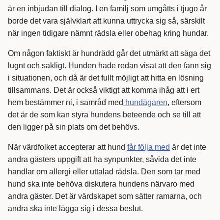
är en inbjudan till dialog. I en familj som umgåtts i tjugo år
borde det vara självklart att kunna uttrycka sig så, särskilt
när ingen tidigare nämnt rädsla eller obehag kring hundar.
Om någon faktiskt är hundrädd går det utmärkt att säga det
lugnt och sakligt. Hunden hade redan visat att den fann sig
i situationen, och då är det fullt möjligt att hitta en lösning
tillsammans. Det är också viktigt att komma ihåg att i ert
hem bestämmer ni, i samråd med
hundägaren
, eftersom
det är de som kan styra hundens beteende och se till att
den ligger på sin plats om det behövs.
När värdfolket accepterar att hund
får följa med
är det inte
andra gästers uppgift att ha synpunkter, såvida det inte
handlar om allergi eller uttalad rädsla. Den som tar med
hund ska inte behöva diskutera hundens närvaro med
andra gäster. Det är värdskapet som sätter ramarna, och
andra ska inte lägga sig i dessa beslut.