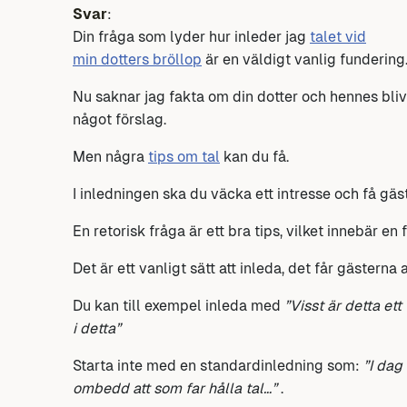
Svar
:
Din fråga som lyder hur inleder jag
talet vid
min dotters bröllop
är en väldigt vanlig fundering
Nu saknar jag fakta om din dotter och hennes bliva
något förslag.
Men några
tips om tal
kan du få.
I inledningen ska du väcka ett intresse och få gäs
En retorisk fråga är ett bra tips, vilket innebär en
Det är ett vanligt sätt att inleda, det får gäster
Du kan till exempel inleda med
”Visst är detta et
i detta”
Starta inte med en standardinledning som:
”I dag
ombedd att som far hålla tal…”
.