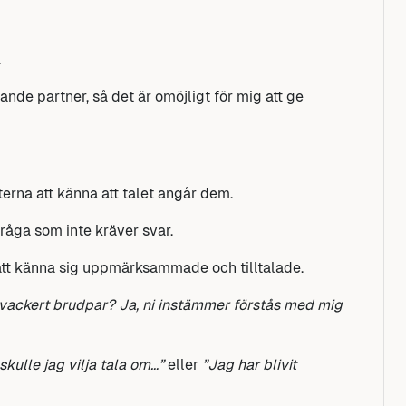
.
nde partner, så det är omöjligt för mig att ge
terna att känna att talet angår dem.
 fråga som inte kräver svar.
na att känna sig uppmärksammade och tilltalade.
t vackert brudpar? Ja, ni instämmer förstås med mig
 skulle jag vilja tala om…”
eller
”Jag har blivit