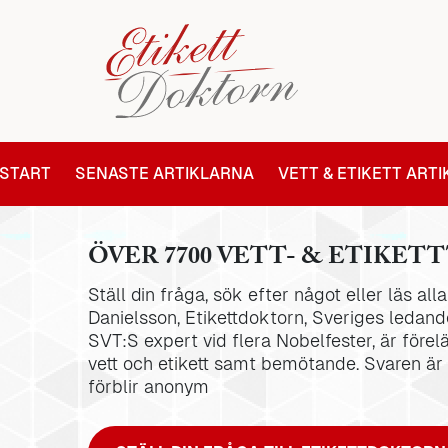
START
SENASTE ARTIKLARNA
VETT & ETIKETT ART
ÖVER 7700 VETT- & ETIKETT
Ställ din fråga, sök efter något eller läs al
Danielsson, Etikettdoktorn, Sveriges ledande
SVT:S expert vid flera Nobelfester, är förel
vett och etikett samt bemötande. Svaren är
förblir anonym