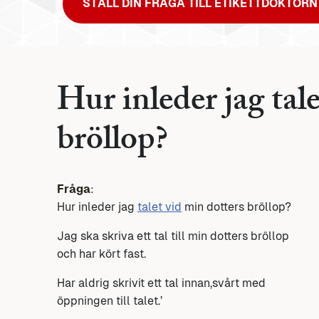
STÄLL DIN FRÅGA TILL ETIKETTDOKTORN
Hur inleder jag tal
bröllop?
Fråga
:
Hur inleder jag
talet vid
min dotters bröllop?
Jag ska skriva ett tal till min dotters bröllop
och har kört fast.
Har aldrig skrivit ett tal innan,svårt med
öppningen till talet.’