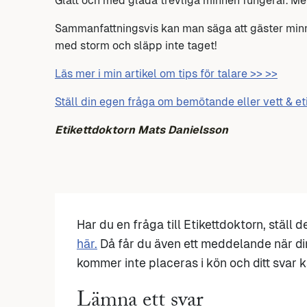
Glatt och med glada trevliga minnen fungerar. Men
Sammanfattningsvis kan man säga att gäster minns 
med storm och släpp inte taget!
Läs mer i min artikel om tips för talare >> >>
Ställ din egen fråga om bemötande eller vett & et
Etikettdoktorn Mats Danielsson
Har du en fråga till Etikettdoktorn, ställ 
här.
Då får du även ett meddelande när di
kommer inte placeras i kön och ditt svar ka
Lämna ett svar