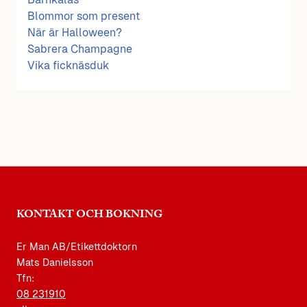
Blommor som present
När är Halloween?
Sabrera Champagne
Vika ficknäsduk
KONTAKT OCH BOKNING
Er Man AB/Etikettdoktorn
Mats Danielsson
Tfn:
08 231910